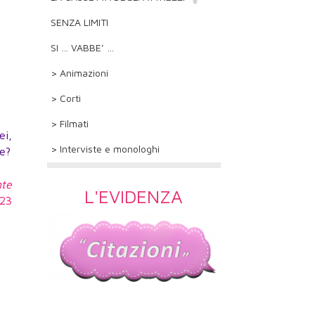
SENZA LIMITI
SI … VABBE’ …
> Animazioni
> Corti
> Filmati
ei,
> Interviste e monologhi
ne?
nte
L'EVIDENZA
023