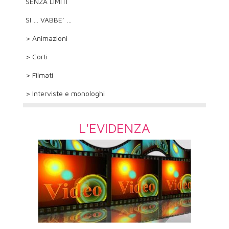
SENZA LIMITI
SI … VABBE’ …
> Animazioni
> Corti
> Filmati
> Interviste e monologhi
L'EVIDENZA