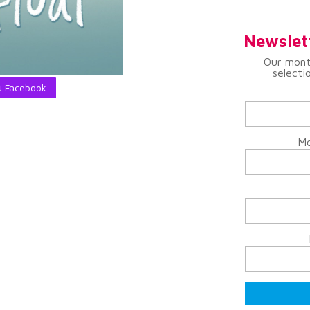
Newslet
Our mont
selecti
su Facebook
Mo