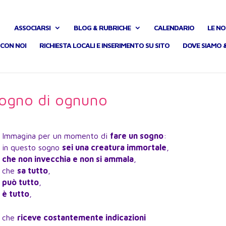
ASSOCIARSI
BLOG & RUBRICHE
CALENDARIO
LE NO
CON NOI
RICHIESTA LOCALI E INSERIMENTO SU SITO
DOVE SIAMO 
 sogno di ognuno
Immagina per un momento di
fare un sogno
:
in questo sogno
sei una creatura immortale
,
che non invecchia e non si ammala
,
che
sa tutto
,
può tutto
,
è tutto
,
che
riceve costantemente indicazioni