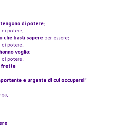
itengono di potere
;
 di potere,
o che basti sapere
per essere;
 di potere,
hanno voglia
;
 di potere,
 fretta
importante e urgente di cui occuparsi”
.
nga,
tere