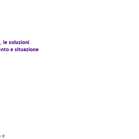
i, le soluzioni
nto e situazione
à è