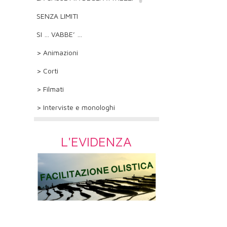
SENZA LIMITI
SI … VABBE’ …
> Animazioni
> Corti
> Filmati
> Interviste e monologhi
L'EVIDENZA