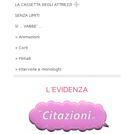
LA CASSETTA DEGLI ATTREZZI
SENZA LIMITI
SI … VABBE’ …
> Animazioni
> Corti
> Filmati
> Interviste e monologhi
L'EVIDENZA