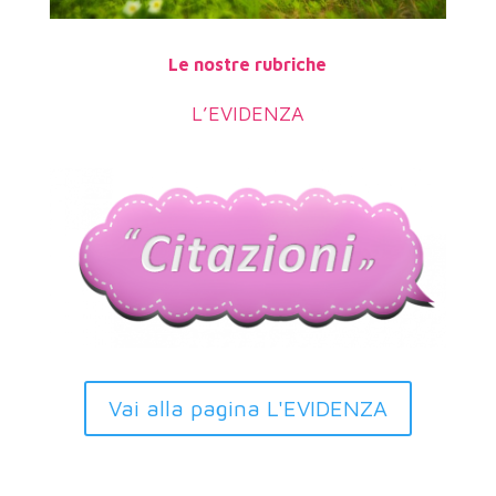
Le nostre rubriche
L’EVIDENZA
Vai alla pagina L'EVIDENZA