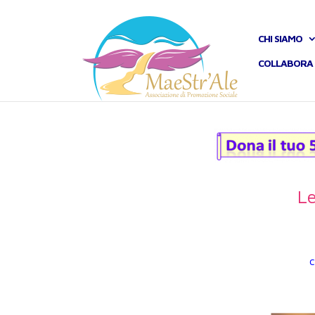
CHI SIAMO
COLLABORA 
L
c