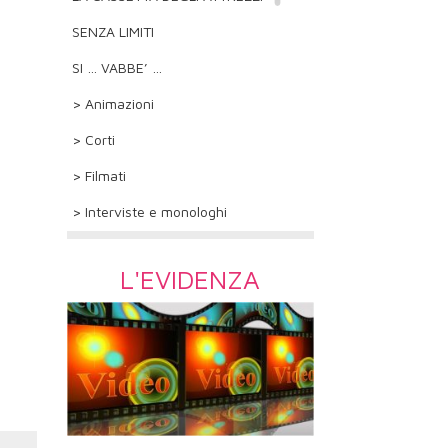
SENZA LIMITI
SI … VABBE’ …
> Animazioni
> Corti
> Filmati
> Interviste e monologhi
L'EVIDENZA