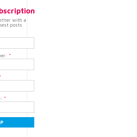
bscription
etter with a
best posts
*
ber:
*
*
e:
*