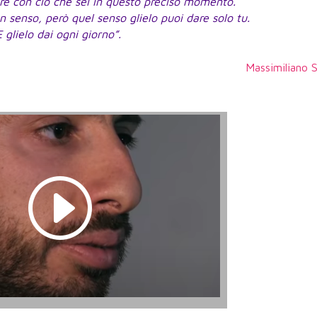
are con ciò che sei in questo preciso momento.
 senso, però quel senso glielo puoi dare solo tu.
E glielo dai ogni giorno”.
Massimiliano 