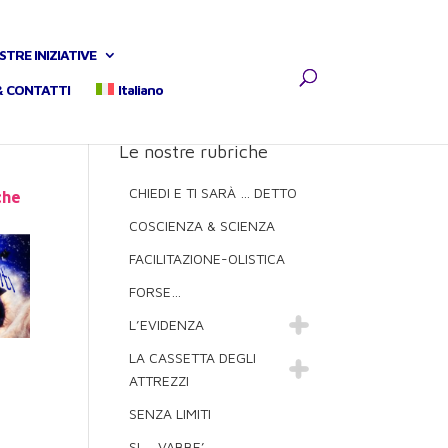
STRE INIZIATIVE
& CONTATTI
Italiano
Le nostre rubriche
CHIEDI E TI SARÀ … DETTO
che
COSCIENZA & SCIENZA
FACILITAZIONE-OLISTICA
FORSE…
L’EVIDENZA
LA CASSETTA DEGLI
ATTREZZI
SENZA LIMITI
SI … VABBE’ …