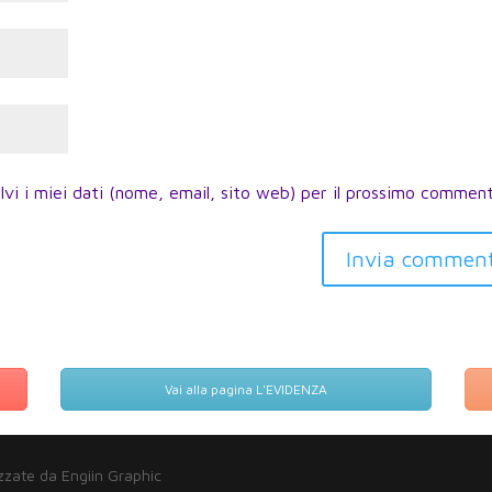
lvi i miei dati (nome, email, sito web) per il prossimo commen
Vai alla pagina L'EVIDENZA
zzate da Engiin Graphic