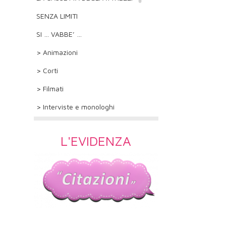
SENZA LIMITI
SI … VABBE’ …
> Animazioni
> Corti
> Filmati
> Interviste e monologhi
L'EVIDENZA