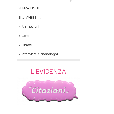
SENZA LIMITI
SI … VABBE’ …
> Animazioni
> Corti
> Filmati
> Interviste e monologhi
L'EVIDENZA