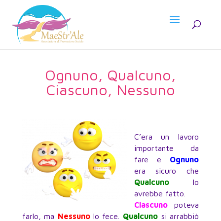
Ognuno, Qualcuno,
Ciascuno, Nessuno
C’era un lavoro
importante da
fare e
Ognuno
era sicuro che
Qualcuno
lo
avrebbe fatto.
Ciascuno
poteva
farlo, ma
Nessuno
lo fece.
Qualcuno
si arrabbiò