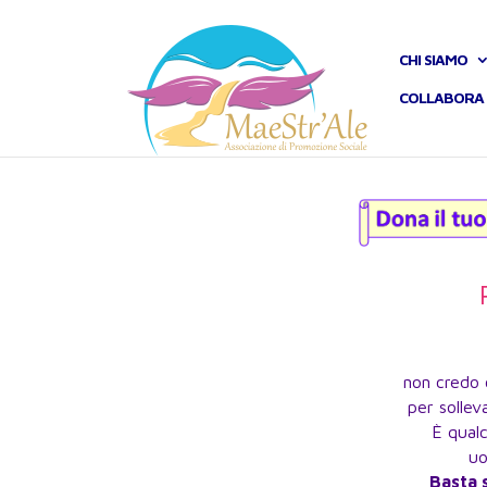
CHI SIAMO
COLLABORA 
non credo 
per solleva
È qual
uo
Basta 