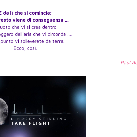
È da lì che si comincia;
l resto viene di conseguenza …
vuoto che vi si crea dentro
leggero dell’aria che vi circonda ….
 punto vi solleverete da terra.
Ecco, così.
Paul Au