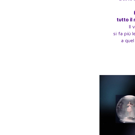
tutto i
Il 
si fa più 
a quel