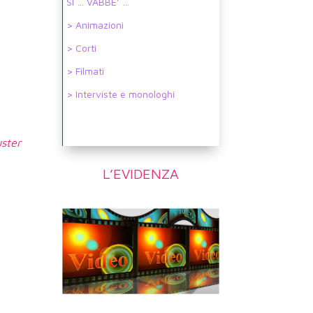
SI … VABBE’ …
> Animazioni
> Corti
> Filmati
> Interviste e monologhi
ster
L’EVIDENZA