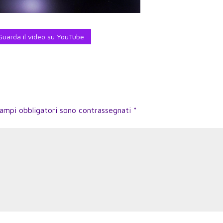
Guarda il video su YouTube
campi obbligatori sono contrassegnati
*