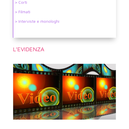
> Corti
> Filmati
> Interviste e monologhi
L’EVIDENZA