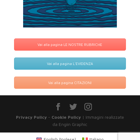
Vai alla pagina LE NOSTRE RUBRICHE
Vai alla pagina L'EVIDENZA
Vai alla pagina CITAZIONI
Privacy Policy
-
Cookie Policy
| Immagini realizzate
da Engiin Graphic
English
(
Inglese
)
Italiano