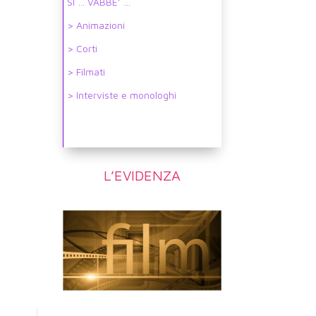
SI … VABBE’ …
> Animazioni
> Corti
> Filmati
> Interviste e monologhi
L’EVIDENZA