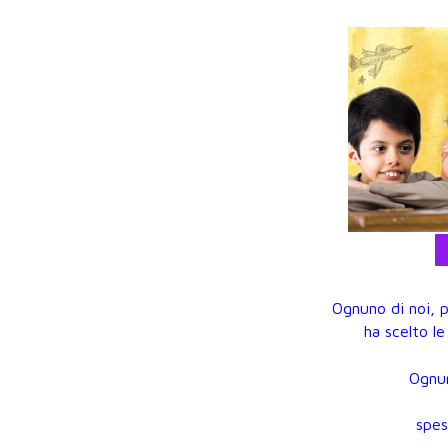
Ognuno di noi, 
ha scelto l
Ognun
spes