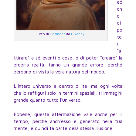
ed
on
o
di
po
Foto di
Pezibear
da
Pixabay
te
r
“a
ttirare” a sé eventi o cose, o di poter “creare” la
propria realtà, fanno un grande errore, perché
perdono di vista la vera natura del mondo.
L’intero universo è dentro di te, ma ogni volta
che lo raffiguri solo in termini spaziali, ti immagini
grande quanto tutto l’universo.
Ebbene, questa affermazione vale anche per il
tempo, perché anch’esso è generato nella tua
mente, e quindi fa parte della stessa illusione.