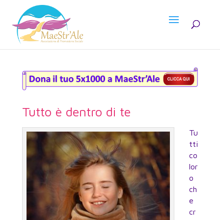
Tutto è dentro di te
Tu
tti
co
lor
o
ch
e
cr