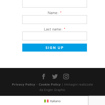
Name:
*
Last name:
*
Privacy Policy
-
Cookie Policy
| Immagini realizzate
da Engiin Graphic
Italiano