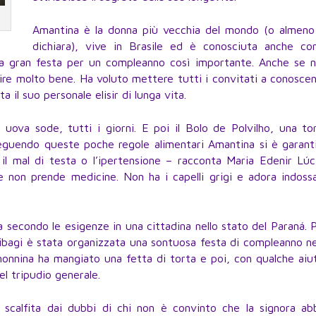
Amantina è la donna più vecchia del mondo (o almeno
dichiara), vive in Brasile ed è conosciuta anche c
una gran festa per un compleanno così importante. Anche se 
pire molto bene. Ha voluto mettere tutti i convitati a conosce
 il suo personale elisir di lunga vita.
uova sode, tutti i giorni. E poi il Bolo de Polvilho, una to
 Seguendo queste poche regole alimentari Amantina si è garant
 il mal di testa o l’ipertensione – racconta Maria Edenir Lúc
e non prende medicine. Non ha i capelli grigi e adora indoss
ta secondo le esigenze in una cittadina nello stato del Paraná. 
Tibagi è stata organizzata una sontuosa festa di compleanno ne
 nonnina ha mangiato una fetta di torta e poi, con qualche aiu
l tripudio generale.
scalfita dai dubbi di chi non è convinto che la signora ab