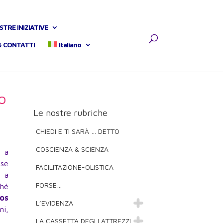
STRE INIZIATIVE
& CONTATTI
Italiano
o
Le nostre rubriche
CHIEDI E TI SARÀ … DETTO
COSCIENZA & SCIENZA
a a
 se
FACILITAZIONE-OLISTICA
i a
FORSE…
ché
os
L’EVIDENZA
ni,
LA CASSETTA DEGLI ATTREZZI