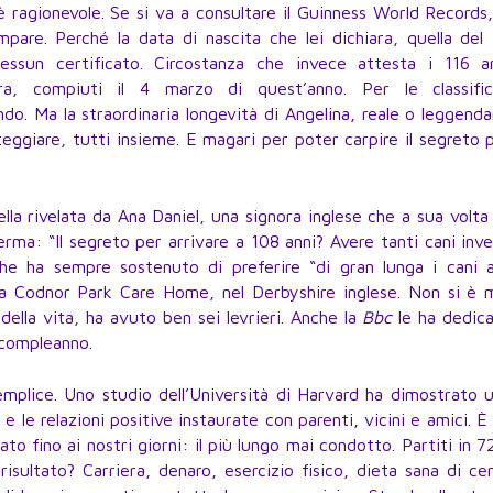
 ragionevole. Se si va a consultare il Guinness World Records,
pare. Perché la data di nascita che lei dichiara, quella del
sun certificato. Circostanza che invece attesta i 116 a
era, compiuti il 4 marzo di quest’anno. Per le classifi
ondo. Ma la straordinaria longevità di Angelina, reale o leggenda
eggiare, tutti insieme. E magari per poter carpire il segreto 
lla rivelata da Ana Daniel, una signora inglese che a sua volta
erma: “Il segreto per arrivare a 108 anni? Avere tanti cani inv
che ha sempre sostenuto di preferire “di gran lunga i cani a
la Codnor Park Care Home, nel Derbyshire inglese. Non si è 
 della vita, ha avuto ben sei levrieri. Anche la
Bbc
le ha dedic
 compleanno.
emplice. Uno studio dell’Università di Harvard ha dimostrato 
à e le relazioni positive instaurate con parenti, vicini e amici. È
ato fino ai nostri giorni: il più lungo mai condotto. Partiti in 7
 risultato? Carriera, denaro, esercizio fisico, dieta sana di ce