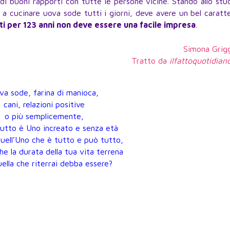
di buoni rapporti con tutte le persone vicine. Stando allo stu
re a cucinare uova sode tutti i giorni, deve avere un bel caratt
i per 123 anni non deve essere una facile impresa
.
Simona Grig
Tratto da
ilfattoquotidiano
va sode, farina di manioca,
cani, relazioni positive
o più semplicemente,
tutto è Uno increato e senza età
quell’Uno che è tutto e può tutto,
he la durata della tua vita terrena
uella che riterrai debba essere?