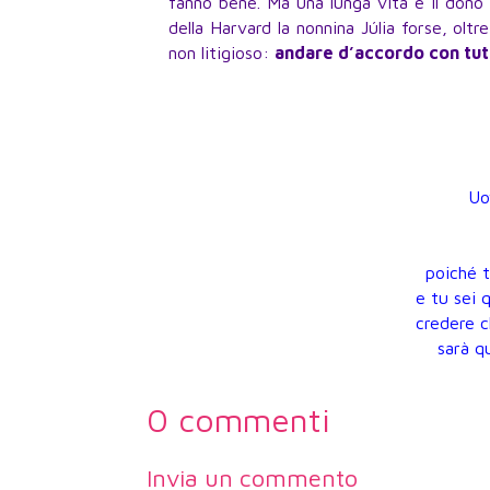
fanno bene. Ma una lunga vita è il dono 
della Harvard la nonnina Júlia forse, olt
non litigioso:
andare d’accordo con tutt
Uo
poiché 
e tu sei 
credere c
sarà q
0 commenti
Invia un commento