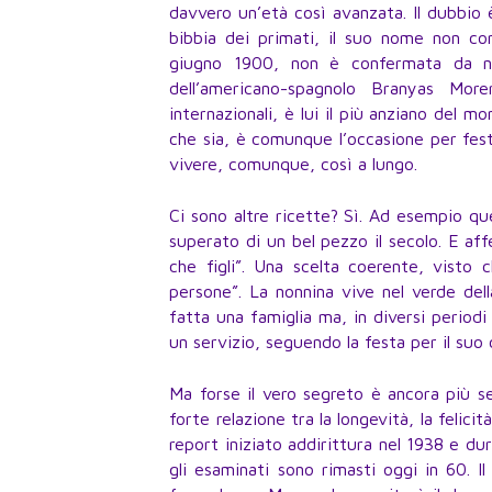
davvero un’età così avanzata. Il dubbio è
bibbia dei primati, il suo nome non com
giugno 1900, non è confermata da nes
dell’americano-spagnolo Branyas Mor
internazionali, è lui il più anziano del m
che sia, è comunque l’occasione per fest
vivere, comunque, così a lungo.
Ci sono altre ricette? Sì. Ad esempio que
superato di un bel pezzo il secolo. E aff
che figli”. Una scelta coerente, visto 
persone”. La nonnina vive nel verde del
fatta una famiglia ma, in diversi periodi
un servizio, seguendo la festa per il suo
Ma forse il vero segreto è ancora più s
forte relazione tra la longevità, la felicit
report iniziato addirittura nel 1938 e dur
gli esaminati sono rimasti oggi in 60. Il