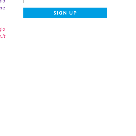
dio
ere
gio
.it