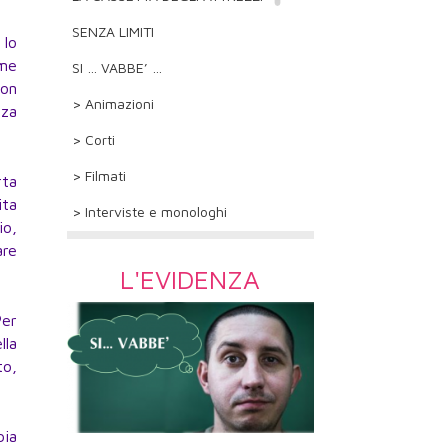
SENZA LIMITI
 lo
ome
SI … VABBE’ …
non
> Animazioni
nza
> Corti
> Filmati
rta
ita
> Interviste e monologhi
io,
are
L'EVIDENZA
Per
lla
to,
bia