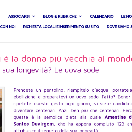
ASSOCIARSI
BLOG & RUBRICHE
CALENDARIO
LE NO
CON NOI
RICHIESTA LOCALI E INSERIMENTO SU SITO
DOVE SIAMO 
 è la donna più vecchia al mond
la sua longevità? Le uova sode
Prendete un pentolino, riempitelo d’acqua, portatel
ebollizione e preparatevi un uovo sodo. Fatto? Bene:
ripetete questo gesto ogni giorno, vi siete candidat
diventare centenari. Anzi, ben più che centenari. Per
questa è la semplice dieta alla quale
Amantina d
Santos Duvirgem
, che ha appena compiuto 123 an
attribuisce il segreto della sua longevità.