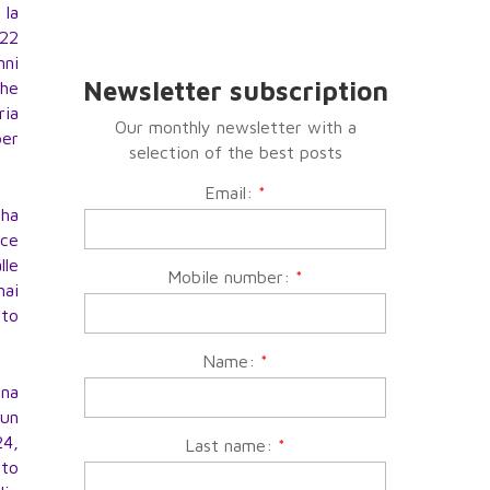
 la
 22
nni
Newsletter subscription
che
ria
Our monthly newsletter with a
per
selection of the best posts
Email:
*
 ha
ece
lle
Mobile number:
*
mai
ato
Name:
*
una
 un
24,
Last name:
*
rto