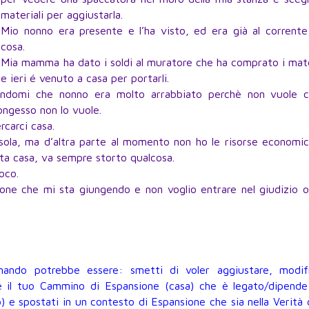
materiali per aggiustarla.
Mio nonno era presente e l’ha visto, ed era già al corrente
cosa.
Mia mamma ha dato i soldi al muratore che ha comprato i mate
e ieri é venuto a casa per portarli.
domi che nonno era molto arrabbiato perchè non vuole c
tongesso non lo vuole.
carci casa.
 sola, ma d’altra parte al momento non ho le risorse economi
sta casa, va sempre storto qualcosa.
oco.
one che mi sta giungendo e non voglio entrare nel giudizio o
ando potrebbe essere: smetti di voler aggiustare, modifi
e il tuo Cammino di Espansione (casa) che è legato/dipende 
 e spostati in un contesto di Espansione che sia nella Verità 