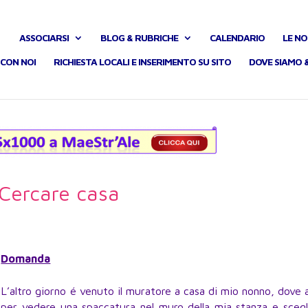
ASSOCIARSI
BLOG & RUBRICHE
CALENDARIO
LE NO
CON NOI
RICHIESTA LOCALI E INSERIMENTO SU SITO
DOVE SIAMO 
Cercare casa
Domanda
L’altro giorno é venuto il muratore a casa di mio nonno, dove 
per vedere una spaccatura nel muro della mia stanza e scegl