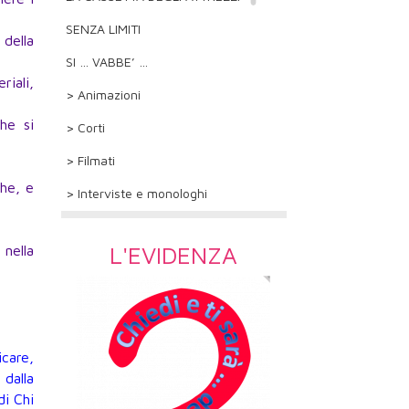
SENZA LIMITI
 della
SI … VABBE’ …
riali,
> Animazioni
he si
> Corti
> Filmati
che, e
> Interviste e monologhi
L'EVIDENZA
 nella
care,
dalla
di Chi