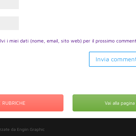
lvi i miei dati (nome, email, sito web) per il prossimo commen
Invia commen
RE RUBRICHE
Vai alla pagin
zzate da Engiin Graphic