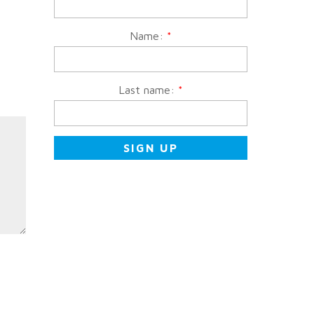
Name:
*
Last name:
*