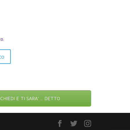
to.
to
a CHIEDI E TI SARA' ... DETTO