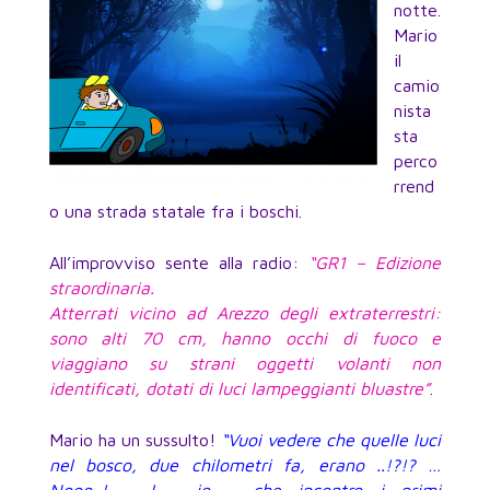
notte.
Mario
il
camio
nista
sta
perco
rrend
o una strada statale fra i boschi.
All’improvviso sente alla radio:
“GR1 – Edizione
straordinaria.
Atterrati vicino ad Arezzo degli extraterrestri:
sono alti 70 cm, hanno occhi di fuoco e
viaggiano su strani oggetti volanti non
identificati, dotati di luci lampeggianti bluastre”
.
Mario ha un sussulto!
“Vuoi vedere che quelle luci
nel bosco, due chilometri fa, erano ..!?!? …