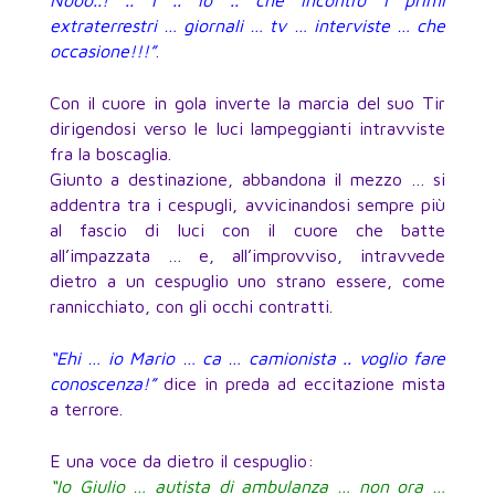
Nooo..! .. I .. io .. che incontro i primi
extraterrestri … giornali … tv … interviste … che
occasione!!!”
.
Con il cuore in gola inverte la marcia del suo Tir
dirigendosi verso le luci lampeggianti intravviste
fra la boscaglia.
Giunto a destinazione, abbandona il mezzo … si
addentra tra i cespugli, avvicinandosi sempre più
al fascio di luci con il cuore che batte
all’impazzata … e, all’improvviso, intravvede
dietro a un cespuglio uno strano essere, come
rannicchiato, con gli occhi contratti.
“Ehi … io Mario … ca … camionista .. voglio fare
conoscenza!”
dice in preda ad eccitazione mista
a terrore.
E una voce da dietro il cespuglio:
“Io Giulio … autista di ambulanza … non ora …