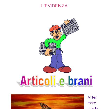
L’EVIDENZA
Affer
mare
che Io