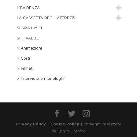
L’EVIDENZA
LA CASSETTA DEGLI ATTREZZI
SENZA LIMITI
SI … VABBE’ …
> Animazioni
> Corti
> Filmati
> Interviste e monologhi
Privacy Policy
-
Cookie Policy
| Immagini realizzate
da Engiin Graphic