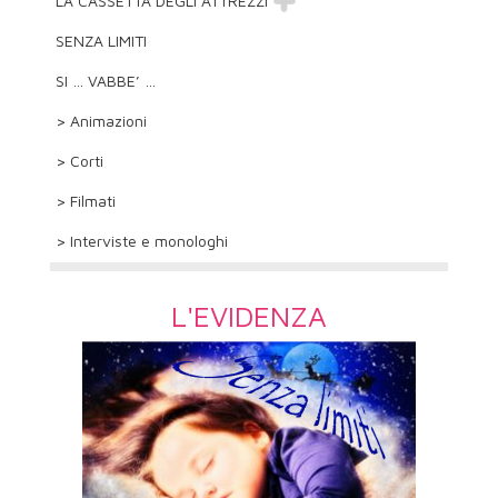
LA CASSETTA DEGLI ATTREZZI
SENZA LIMITI
SI … VABBE’ …
> Animazioni
> Corti
> Filmati
> Interviste e monologhi
L'EVIDENZA