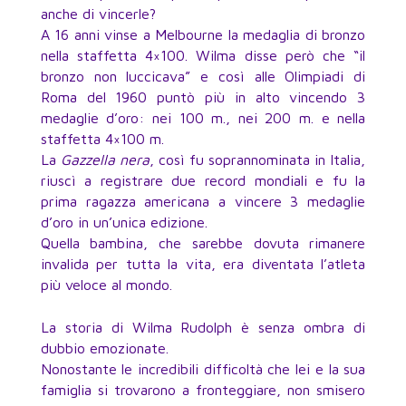
anche di vincerle?
A 16 anni vinse a Melbourne la medaglia di bronzo
nella staffetta 4×100. Wilma disse però che “il
bronzo non luccicava” e così alle Olimpiadi di
Roma del 1960 puntò più in alto vincendo 3
medaglie d’oro: nei 100 m., nei 200 m. e nella
staffetta 4×100 m.
La
Gazzella nera
, così fu soprannominata in Italia,
riuscì a registrare due record mondiali e fu la
prima ragazza americana a vincere 3 medaglie
d’oro in un’unica edizione.
Quella bambina, che sarebbe dovuta rimanere
invalida per tutta la vita, era diventata l’atleta
più veloce al mondo.
La storia di Wilma Rudolph è senza ombra di
dubbio emozionate.
Nonostante le incredibili difficoltà che lei e la sua
famiglia si trovarono a fronteggiare, non smisero