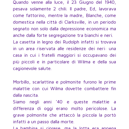
Quando venne alla luce, il 23 Giugno del 1940,
pesava solamente 2 chili. Il padre, Ed, lavorava
come fattorino, mentre la madre, Blanche, come
domestica nella città di Clarksville, in un periodo
segnato non solo dalla depressione economica ma
anche dalla forte segregazione tra bianchi e neri.
La casetta in legno dei Rudolph infatti si trovava
in un area riservata alle residenze dei neri: una
casa in cui i fratelli maggiori si occupavano dei
più piccoli e in particolare di Wilma e della sua
cagionevole salute.
Morbillo, scarlattina e polmonite furono le prime
malattie con cui Wilma dovette combattere fin
dalla nascita.
Siamo negli anni ’40 e queste malattie a
differenza di oggi erano molto pericolose. La
grave polmonite che attaccò la piccola la portò
infatti a un passo dalla morte.
La bambina si riprese, ma la lotta era appena