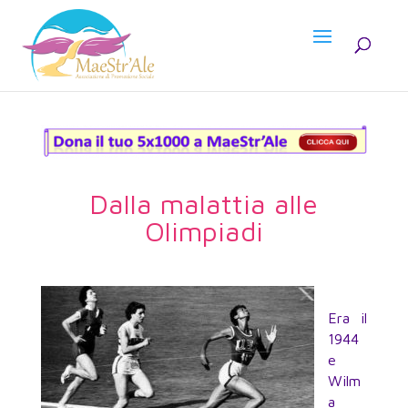
Dalla malattia alle
Olimpiadi
Era il
1944
e
Wilm
a