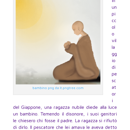
In
un
pi
cc
ol
o
vil
la
gg
io
di
pe
sc
at
bambino png da it.pngtree.com
or
i
del Giappone, una ragazza nubile diede alla luce
un bambino. Temendo il disonore, i suoi genitori
le chiesero chi fosse il padre. La ragazza si rifiutò
di dirlo. Il pescatore che lei amava le aveva detto