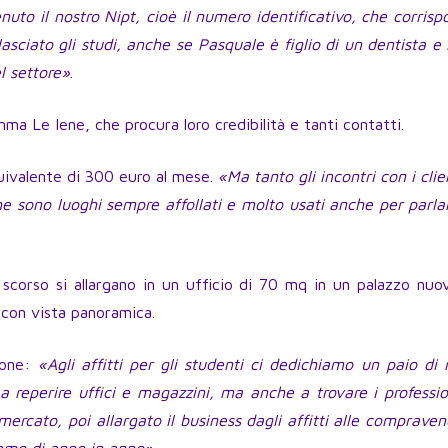
uto il nostro Nipt, cioè il numero identificativo, che corris
asciato gli studi, anche se Pasquale è figlio di un dentista e 
l settore»
.
mma Le Iene, che procura loro credibilità e tanti contatti.
quivalente di 300 euro al mese.
«Ma tanto gli incontri con i clie
che sono luoghi sempre affollati e molto usati anche per parla
 scorso si allargano in un ufficio di 70 mq in un palazzo nuo
, con vista panoramica.
zione:
«Agli affitti per gli studenti ci dedichiamo un paio di
 a reperire uffici e magazzini, ma anche a trovare i professio
ercato, poi allargato il business dagli affitti alle compraven