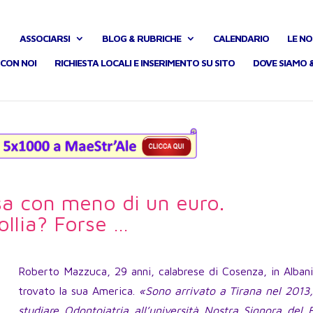
ASSOCIARSI
BLOG & RUBRICHE
CALENDARIO
LE NO
CON NOI
RICHIESTA LOCALI E INSERIMENTO SU SITO
DOVE SIAMO 
sa con meno di un euro.
ollia? Forse …
Roberto Mazzuca, 29 anni, calabrese di Cosenza, in Alban
trovato la sua America.
«Sono arrivato a Tirana nel 2013,
studiare Odontoiatria all’università Nostra Signora del 