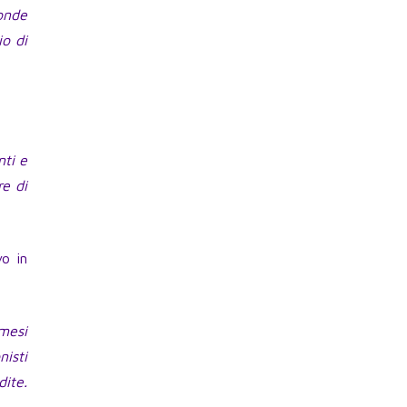
ponde
io di
nti e
re di
vo in
 mesi
nisti
dite.