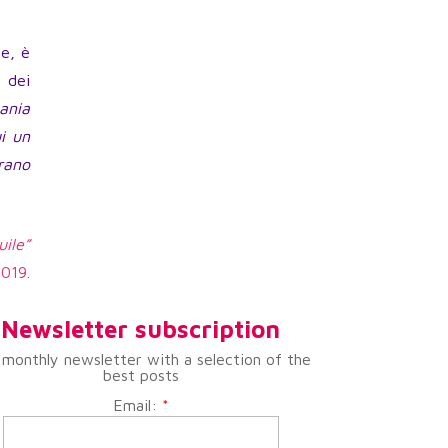
he, è
 dei
ania
i un
rano
uile”
2019.
Newsletter subscription
 monthly newsletter with a selection of the
best posts
Email:
*