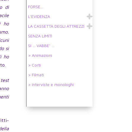
FORSE…
o di
acile
L’EVIDENZA
i ho
LA CASSETTA DEGLI ATTREZZI
ismo.
SENZA LIMITI
cuni
SI … VABBE’ …
o si
> Animazioni
ì ho
to.
> Corti
> Filmati
 test
> Interviste e monologhi
’anno
enti
itti-
della