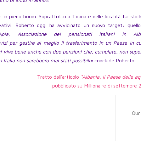
iamo di anno in anno»
.
 è in pieno boom. Soprattutto a Tirana e nelle località turistic
novativi. Roberto oggi ha avvicinato un nuovo target: quello
pia, Associazione dei pensionati italiani in Alb
izi per gestire al meglio il trasferimento in un Paese in cu
si vive bene anche con due pensioni che, cumulate, non supe
n Italia non sarebbero mai stati possibili»
conclude Roberto.
Tratto dall’articolo
“Albania, il Paese delle aq
pubblicato su Millionaire di settembre 
Our