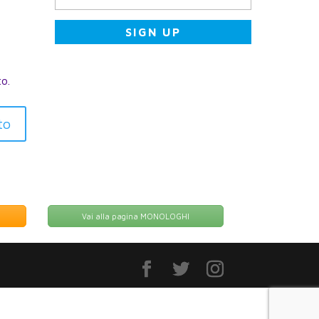
to.
to
Vai alla pagina MONOLOGHI