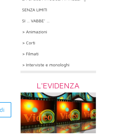
SENZA LIMITI
SI … VABBE’ …
> Animazioni
> Corti
> Filmati
> Interviste e monologhi
L'EVIDENZA
di