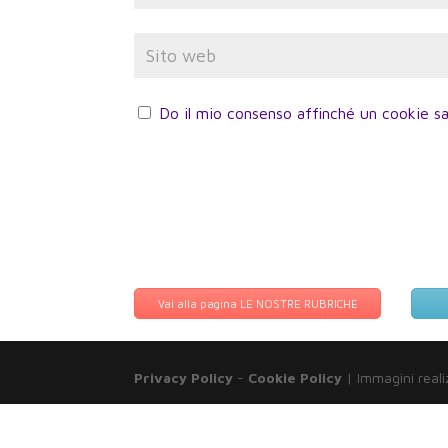
Do il mio consenso affinché un cookie sa
Vai alla pagina LE NOSTRE RUBRICHE
Privacy Policy
-
Cookie Policy
| Immagini reali