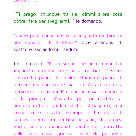
“Ti prego, chiunque tu sia, dimmi allora cosa
potrei fare per svegliarmi…”
le domando.
“Come puoi conoscere la cosa giusta da fare se
non conosci TE STESSO?”
dice alzandosi di
scatto e lasciandomi lì seduto.
Poi continuò..
“È un sogno che ancora non hai
imparato a riconoscere né a gestire. L’essere
umano ha paura, ha maledettamente paura di
perdere ciò che crede sia suo. Attaccamenti a
persone e situazioni. Ma sono necessarie come lo
è la pioggia sull’asfalto per permettere al
neopatentato di guidare anche sul bagnato, così
come tutte le altre intemperie. La paura di
sentirsi niente, di sentirsi nessuno, di sentirsi
vuoti, soli e abbandonati perché nel contratto
della vita c’era questa serie di peripezie