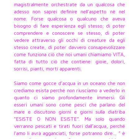
magistralmente orchestrate da un qualcosa che
adesso non saprei definire nell’aspetto nè nel
nome. Forse qualcosa o qualcuno che aveva
bisogno di fare esperienza egli stesso; di poter
comprendere e conoscere se stesso, di poter
vedere attraverso gli occhi di creature da egli
stesso create, di poter davvero consapevolizzare
come funziona ciò che noi umani chiamiamo VITA,
fatta di tutto ciò che contiene: gioie, dolori,
sorrisi, pianti, morti apparenti.
Siamo come gocce d’acqua in un oceano che non
crediamo esista perché non riusciamo a vederlo in
quanto ci siamo profondamente immersi. Gli
esseri umani sono come pesci che parlano del
mare e discutono giorni e giorni sulla diatriba
“ESISTE O NON ESISTE”. Ma solo quando
verranno pescati e tirati fuori dall’acqua, perché
l’amo li avrà agganciati, forse potranno dire… ” è