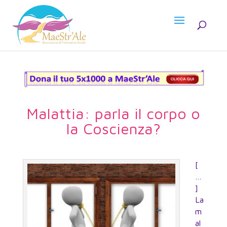
Malattia: parla il corpo o
la Coscienza?
[
…
]
La
m
al