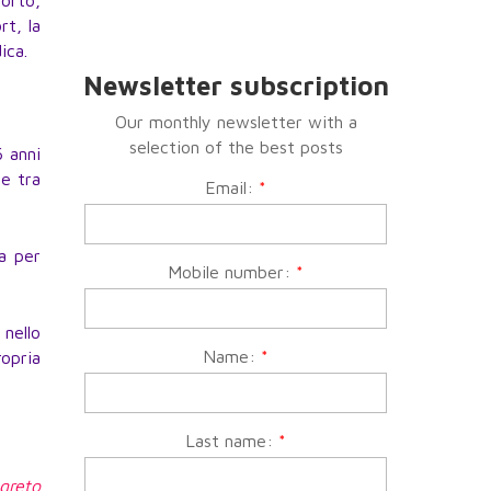
orto,
rt, la
ica.
Newsletter subscription
Our monthly newsletter with a
selection of the best posts
6 anni
ne tra
Email:
*
ia per
Mobile number:
*
 nello
Name:
*
opria
Last name:
*
egreto