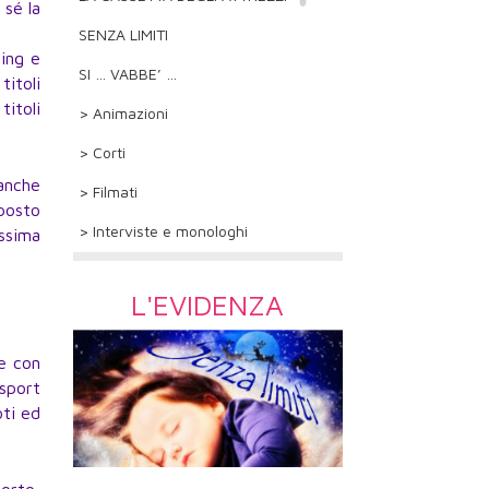
 sé la
SENZA LIMITI
xing e
SI … VABBE’ …
titoli
titoli
> Animazioni
> Corti
 anche
> Filmati
 posto
> Interviste e monologhi
assima
L'EVIDENZA
de con
 sport
oti ed