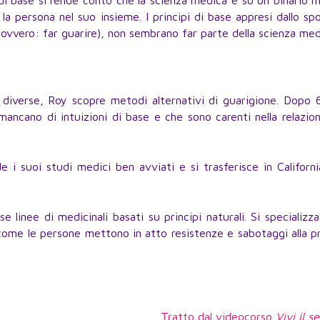
 base si rende conto che la scienza medica è su un binario m
la persona nel suo insieme. I principi di base appresi dallo spo
(ovvero: far guarire), non sembrano far parte della scienza med
 diverse, Roy scopre metodi alternativi di guarigione. Dopo 
mancano di intuizioni di base e che sono carenti nella relazio
e i suoi studi medici ben avviati e si trasferisce in Californ
 linee di medicinali basati su principi naturali. Si specializza
me le persone mettono in atto resistenze e sabotaggi alla pr
Tratto dal videocorso
Vivi il s