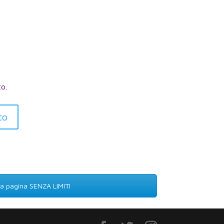
to.
to
lla pagina SENZA LIMITI