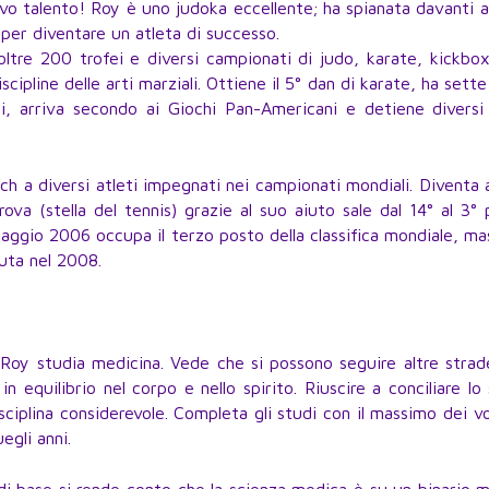
vo talento! Roy è uno judoka eccellente; ha spianata davanti a
 per diventare un atleta di successo.
oltre 200 trofei e diversi campionati di judo, karate, kickbo
iscipline delle arti marziali. Ottiene il 5° dan di karate, ha sette 
i, arriva secondo ai Giochi Pan-Americani e detiene diversi 
h a diversi atleti impegnati nei campionati mondiali. Diventa
ova (stella del tennis) grazie al suo aiuto sale dal 14° al 3°
maggio 2006 occupa il terzo posto della classifica mondiale, m
uta nel 2008.
, Roy studia medicina. Vede che si possono seguire altre stra
n equilibrio nel corpo e nello spirito. Riuscire a conciliare lo
sciplina considerevole. Completa gli studi con il massimo dei v
egli anni.