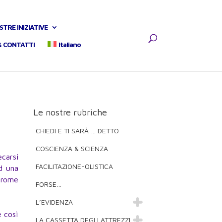
STRE INIZIATIVE
& CONTATTI
Italiano
Le nostre rubriche
CHIEDI E TI SARÀ … DETTO
COSCIENZA & SCIENZA
carsi
FACILITAZIONE-OLISTICA
ed una
ndrome
FORSE…
L’EVIDENZA
e così
LA CASSETTA DEGLI ATTREZZI