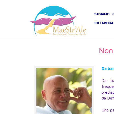
CHI SIAMO
COLLABORA 
Non 
Da ba
Da ba
freque
predis
da Defi
Uno psi