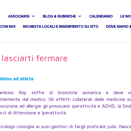
ASSOCIARSI
BLOG & RUBRICHE
CALENDARIO
LE NO
CON NOI
RICHIESTA LOCALI E INSERIMENTO SU SITO
DOVE SIAMO 
lasciarti fermare
mbino ad atleta
mbino Roy soffre di bronchite asmatica e deve re
ntemente dal medico. Gli effetti collaterali delle medicine 
posizione ad allergie gli provocano iperattività e ADHD, la Si
cit di Attenzione e Iperattività.
cologo consiglia ai suoi genitori di fargli praticare judo. Nasc