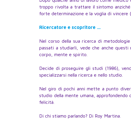
Dopo qualche anno di lavoro come medico di
troppo rivolta a trattare il sintomo anziché 
forte determinazione e la voglia di vincere 
Ricercatore e scopritore …
Nel corso della sua ricerca di metodologie
passati a studiarli, vede che anche questi 
corpo, mente e spirito.
Decide di proseguire gli studi (1986), vend
specializzarsi nella ricerca e nello studio.
Nel giro di pochi anni mette a punto diverse
studio della mente umana, approfondendo co
felicità.
Di chi stiamo parlando? Di Roy Martina.