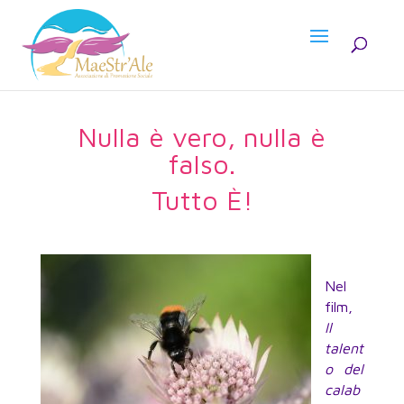
Nulla è vero, nulla è
falso.
Tutto È!
Nel
film,
Il
talent
o del
calab