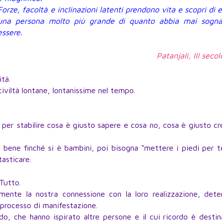
Forze, facoltà e inclinazioni latenti prendono vita e scopri di 
una persona molto più grande di quanto abbia mai sogna
essere.
Patanjali, III secol
tà.
civiltà lontane, lontanissime nel tempo.
o per stabilire cosa è giusto sapere e cosa no, cosa è giusto c
 bene finché si è bambini, poi bisogna “mettere i piedi per t
asticare.
Tutto.
mente la nostra connessione con la loro realizzazione, dete
 processo di manifestazione.
o, che hanno ispirato altre persone e il cui ricordo è desti