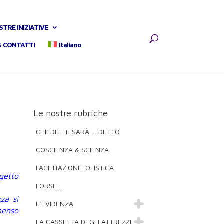
STRE INIZIATIVE
& CONTATTI
Italiano
Le nostre rubriche
CHIEDI E TI SARÀ … DETTO
COSCIENZA & SCIENZA
FACILITAZIONE-OLISTICA
getto
FORSE…
za si
L’EVIDENZA
menso
LA CASSETTA DEGLI ATTREZZI