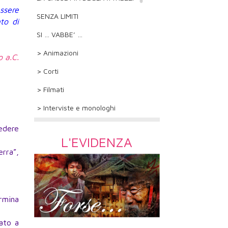
essere
SENZA LIMITI
to di
SI … VABBE’ …
> Animazioni
o a.C.
> Corti
> Filmati
> Interviste e monologhi
redere
L'EVIDENZA
erra”,
rmina
nato a