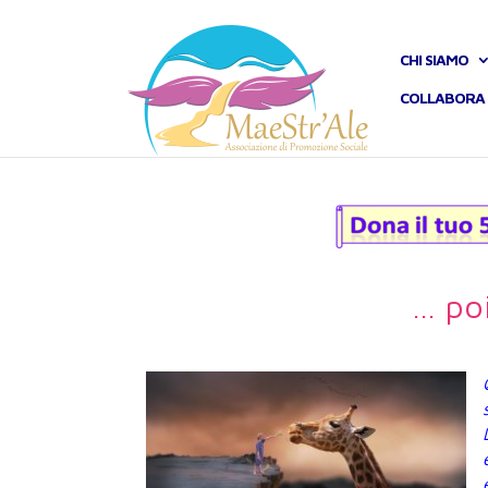
CHI SIAMO
COLLABORA 
… poi