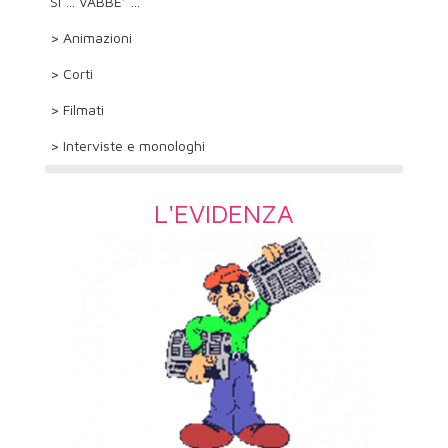
SI … VABBE’ …
> Animazioni
> Corti
> Filmati
> Interviste e monologhi
L'EVIDENZA