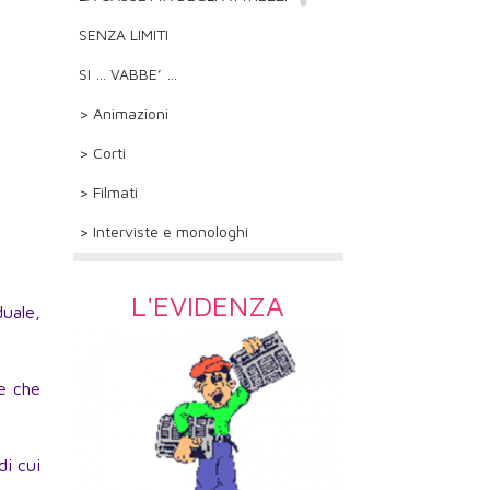
SENZA LIMITI
SI … VABBE’ …
> Animazioni
> Corti
> Filmati
> Interviste e monologhi
L'EVIDENZA
uale,
ne che
di cui