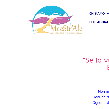
CHI SIAMO
COLLABORA 
“Se lo 
Non im
Ognuno di 
Ognuno di