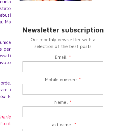
scuola
 stato
 abusi
ta. Ma
Newsletter subscription
Our monthly newsletter with a
’unica
selection of the best posts
ta per
assati
Email:
*
 avuto
Mobile number:
*
sorde.
are i
no». E
Name:
*
inarie
fto.it
Last name:
*