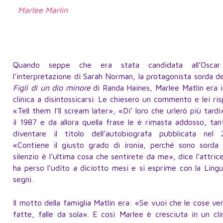
Marlee Marlin
Quando seppe che era stata candidata all’Osca
l’interpretazione di Sarah Norman, la protagonista sorda de
Figli di un dio minore
di Randa Haines, Marlee Matlin era 
clinica a disintossicarsi. Le chiesero un commento e lei ri
«Tell them I’ll scream later», «Di’ loro che urlerò più tardi
il 1987 e da allora quella frase le è rimasta addosso, ta
diventare il titolo dell’autobiografa pubblicata nel 
«Contiene il giusto grado di ironia, perché sono sorda 
silenzio è l’ultima cosa che sentirete da me», dice l’attric
ha perso l’udito a diciotto mesi e si esprime con la Ling
segni.
Il motto della famiglia Matlin era: «Se vuoi che le cose v
fatte, falle da sola». E così Marlee è cresciuta in un cl