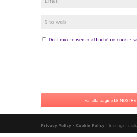
Do il mio consenso affinché un cookie sa
Vai alla pagina LE NOSTR
Privacy Policy
-
Cookie Policy
| Immagini reali