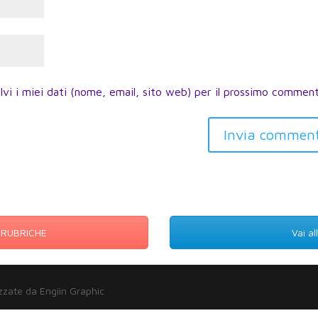
lvi i miei dati (nome, email, sito web) per il prossimo commen
Invia commen
E RUBRICHE
Vai a
zzate da Engiin Graphic