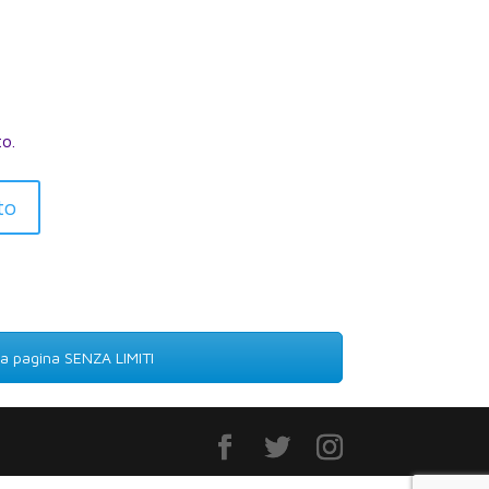
to.
to
lla pagina SENZA LIMITI