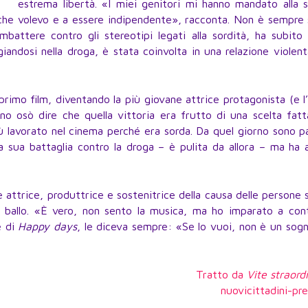
estrema libertà. «I miei genitori mi hanno mandato alla 
 che volevo e a essere indipendente», racconta. Non è sempre
mbattere contro gli stereotipi legati alla sordità, ha subito
giandosi nella droga, è stata coinvolta in una relazione violen
 primo film, diventando la più giovane attrice protagonista (e l
uno osò dire che quella vittoria era frutto di una scelta fat
ù lavorato nel cinema perché era sorda. Da quel giorno sono p
a sua battaglia contro la droga – è pulita da allora – ma ha
è attrice, produttrice e sostenitrice della causa delle persone 
 ballo. «È vero, non sento la musica, ma ho imparato a cont
e di
Happy days
, le diceva sempre: «Se lo vuoi, non è un sog
Tratto da
Vite straord
nuovicittadini-pre