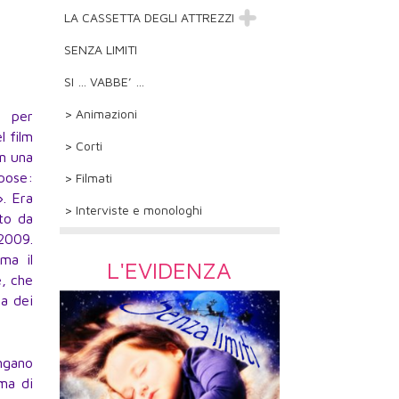
LA CASSETTA DEGLI ATTREZZI
SENZA LIMITI
SI … VABBE’ …
> Animazioni
r per
l film
> Corti
in una
spose:
> Filmati
». Era
> Interviste e monologhi
nto da
2009.
ma il
L'EVIDENZA
e, che
ua dei
engano
ima di