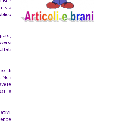
unisce
n via
bblico
ppure,
oversi
ultati
me di
e. Non
 avete
sti a
ativi.
arebbe