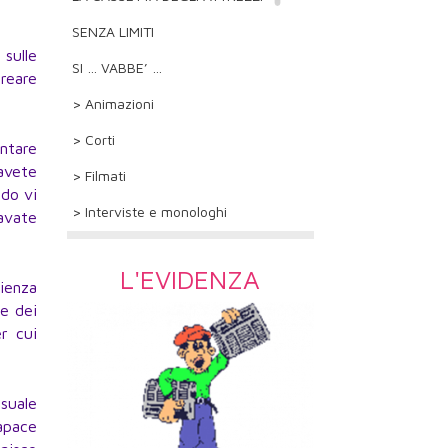
SENZA LIMITI
 sulle
SI … VABBE’ …
creare
> Animazioni
> Corti
ntare
avete
> Filmati
ndo vi
> Interviste e monologhi
savate
L'EVIDENZA
ienza
te dei
er cui
ssuale
capace