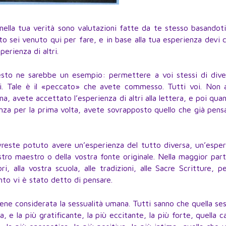
ella tua verità sono valutazioni fatte da te stesso basandoti
o sei venuto qui per fare, e in base alla tua esperienza devi 
perienza di altri.
esto ne sarebbe un esempio: permettere a voi stessi di dive
rui. Tale è il «peccato» che avete commesso. Tutti voi. Non 
a, avete accettato l’esperienza di altri alla lettera, e poi qua
enza per la prima volta, avete sovrapposto quello che già pen
reste potuto avere un’esperienza del tutto diversa, un’esper
stro maestro o della vostra fonte originale. Nella maggior par
i, alla vostra scuola, alle tradizioni, alle Sacre Scritture, p
nto vi è stato detto di pensare.
ne considerata la sessualità umana. Tutti sanno che quella se
, e la più gratificante, la più eccitante, la più forte, quella 