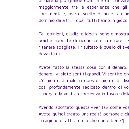
di dare la più grande euforia e di rinnovare
maggiormente tra le esperienze che gli
sperimentale, avete scelto di accettare in
dominio da altri, i quali tutti hanno in gioco 
Tali opinioni, giudizi e idee si sono dimost
poiché aborrite di riconoscere in errore i
ritenere sbagliata. Il risultato è quello di a
devastanti.
Avete fatto la stessa cosa con il denaro
denaro, vi siete sentiti grandi. Vi sentite 
c’è niente di male in questo, niente di dis
così profondamente radicato dentro di voi
rinnegare la vostra esperienza in favore dell
Avendo adottato questa «verità» come vostr
Avete quindi creato una realtà personale ci
la ragione di attirare ciò che non è bene?[…