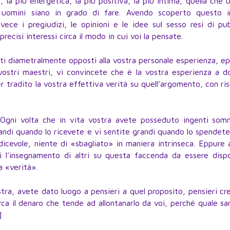
, la più energetica, la più positiva, la più intima, quella che 
 uomini siano in grado di fare. Avendo scoperto questo i
vece i pregiudizi, le opinioni e le idee sul sesso resi di pu
precisi interessi circa il modo in cui voi la pensate.
rati diametralmente opposti alla vostra personale esperienza, e
 vostri maestri, vi convincete che è la vostra esperienza a d
ver tradito la vostra effettiva verità su quell’argomento, con ris
. Ogni volta che in vita vostra avete posseduto ingenti som
grandi quando lo ricevete e vi sentite grandi quando lo spendet
dicevole, niente di «sbagliato» in maniera intrinseca. Eppure
 l’insegnamento di altri su questa faccenda da essere dispo
a «verità».
a, avete dato luogo a pensieri a quel proposito, pensieri cre
rca il denaro che tende ad allontanarlo da voi, perché quale s
]