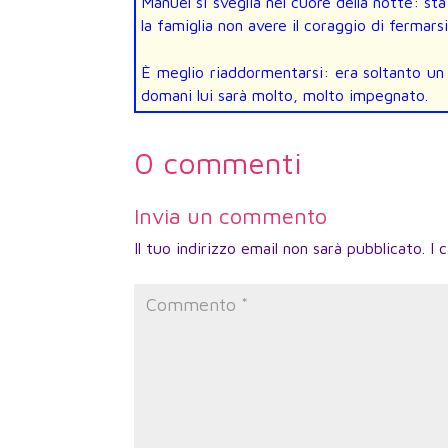
Manuel si sveglia nel cuore della notte: s
la famiglia non avere il coraggio di fermars
È meglio riaddormentarsi: era soltanto u
domani lui sarà molto, molto impegnato.
0 commenti
Invia un commento
Il tuo indirizzo email non sarà pubblicato.
I 