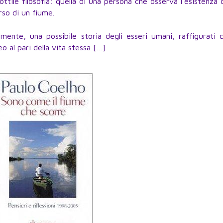
ottile filosofia: quella di una persona che osserva l’esistenza 
rso di un fiume.
nte, una possibile storia degli esseri umani, raffigurati c
eo al pari della vita stessa […]