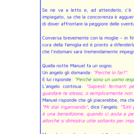
Se ne va a letto e, ad attenderlo, c’è
impiegato, sa che la concorrenza è agguerr
di dover affrontare la peggiore delle sventu
Conversa brevemente con la moglie – in fin
cura della famiglia ed è pronto a difenderl
che l’indomani sarà tremendamente impegna
Quella notte Manuel fa un sogno.
Un angelo gli domanda:
“Perché lo fai?”
.
E lui risponde:
“Perché sono un uomo resp
L’angelo continua:
“Sapresti fermarti p
guardare te stesso, o semplicemente non 
Manuel risponde che gli piacerebbe, ma che
“Mi stai ingannando”
, dice l’angelo.
“Tutti
è una benedizione, quando ci aiuta a pe
allorché si dimostra utile soltanto per impe