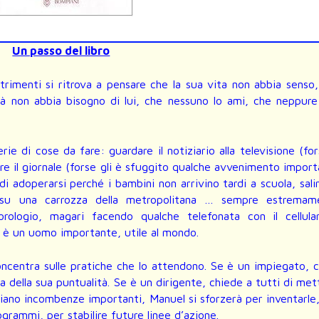
Un passo del libro
trimenti si ritrova a pensare che la sua vita non abbia senso
tà non abbia bisogno di lui, che nessuno lo ami, che neppur
rie di cose da fare: guardare il notiziario alla televisione (fo
re il giornale (forse gli è sfuggito qualche avvenimento impor
di adoperarsi perché i bambini non arrivino tardi a scuola, sali
su una carrozza della metropolitana … sempre estremam
orologio, magari facendo qualche telefonata con il cellula
i è un uomo importante, utile al mondo.
oncentra sulle pratiche che lo attendono. Se è un impiegato, 
a della sua puntualità. Se è un dirigente, chiede a tutti di met
iano incombenze importanti, Manuel si sforzerà per inventarle
ogrammi, per stabilire future linee d’azione.