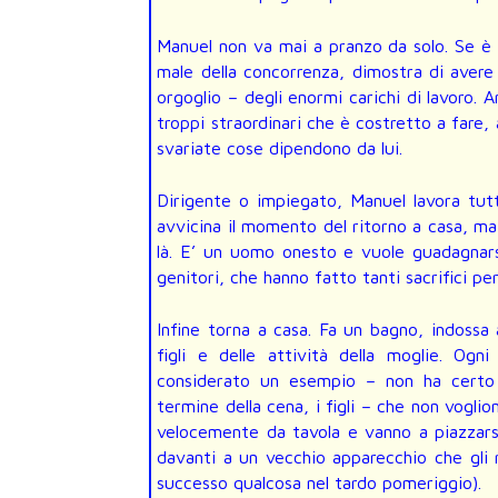
Manuel non va mai a pranzo da solo. Se è u
male della concorrenza, dimostra di avere
orgoglio – degli enormi carichi di lavoro. 
troppi straordinari che è costretto a fare,
svariate cose dipendono da lui.
Dirigente o impiegato, Manuel lavora tutto
avvicina il momento del ritorno a casa, ma
là. E’ un uomo onesto e vuole guadagnarsi 
genitori, che hanno fatto tanti sacrifici p
Infine torna a casa. Fa un bagno, indossa 
figli e delle attività della moglie. Og
considerato un esempio – non ha certo l’a
termine della cena, i figli – che non vogli
velocemente da tavola e vanno a piazzarsi
davanti a un vecchio apparecchio che gli ri
successo qualcosa nel tardo pomeriggio).