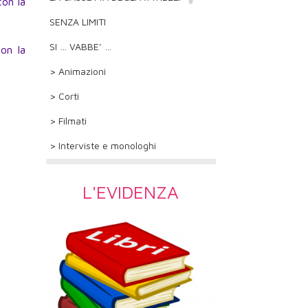
con la
SENZA LIMITI
SI … VABBE’ …
on la
> Animazioni
> Corti
> Filmati
> Interviste e monologhi
L'EVIDENZA