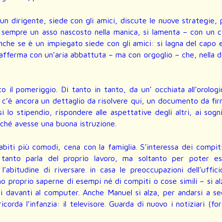
n dirigente, siede con gli amici, discute le nuove strategie, 
 sempre un asso nascosto nella manica, si lamenta – con un 
Anche se è un impiegato siede con gli amici: si lagna del capo 
 afferma con un’aria abbattuta – ma con orgoglio – che, nella d
 il pomeriggio. Di tanto in tanto, da un’ occhiata all’orologi
 c’è ancora un dettaglio da risolvere qui, un documento da fi
lo stipendio, rispondere alle aspettative degli altri, ai sogn
erché avesse una buona istruzione.
abiti più comodi, cena con la famiglia. S’interessa dei compit
ni tanto parla del proprio lavoro, ma soltanto per poter es
bitudine di riversare in casa le preoccupazioni dell’uffici
ono proprio saperne di esempi né di compiti o cose simili – si a
 davanti al computer. Anche Manuel si alza, per andarsi a s
corda l’infanzia: il televisore. Guarda di nuovo i notiziari (fo