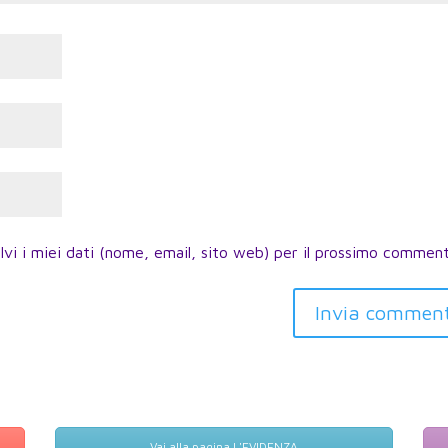
lvi i miei dati (nome, email, sito web) per il prossimo commen
Invia commen
Vai alla pagina L'EVIDENZA