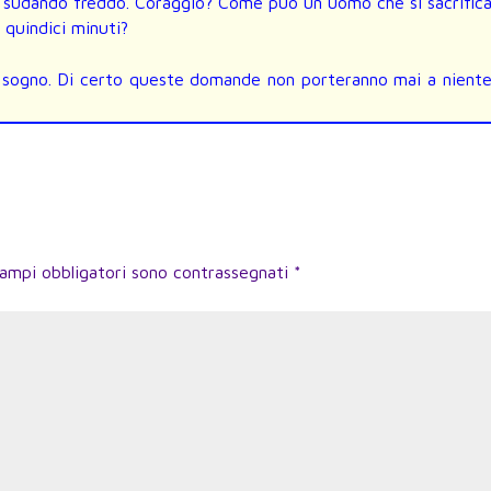
ta sudando freddo. Coraggio? Come può un uomo che si sacrific
i quindici minuti?
n sogno. Di certo queste domande non porteranno mai a nient
campi obbligatori sono contrassegnati
*