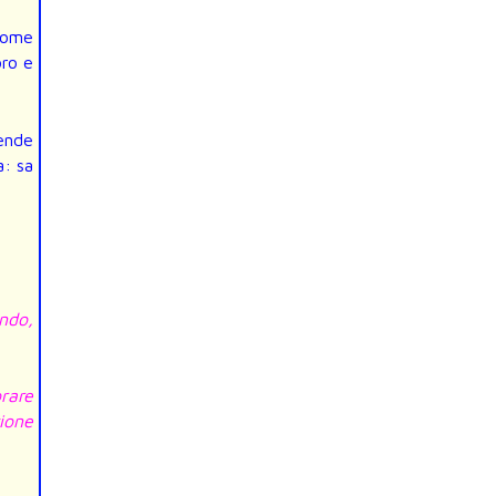
come
oro e
rende
a: sa
ndo,
orare
ione