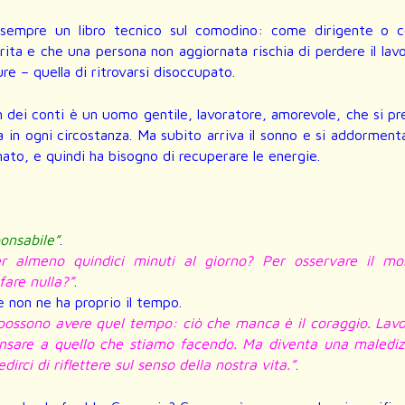
 sempre un libro tecnico sul comodino: come dirigente o 
ita e che una persona non aggiornata rischia di perdere il lav
re – quella di ritrovarsi disoccupato.
 dei conti è un uomo gentile, lavoratore, amorevole, che si p
a in ogni circostanza. Ma subito arriva il sonno e si addorment
to, e quindi ha bisogno di recuperare le energie.
onsabile”
.
er almeno quindici minuti al giorno? Per osservare il mo
fare nulla?”
.
 non ne ha proprio il tempo.
 possono avere quel tempo: ciò che manca è il coraggio. Lav
nsare a quello che stiamo facendo. Ma diventa una malediz
dirci di riflettere sul senso della nostra vita.”
.