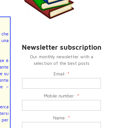
, che
e una
Newsletter subscription
Our monthly newsletter with a
rse è
selection of the best posts
tante
re su
Email:
*
ente
re –
Mobile number:
*
cerca
tersi
Name:
*
, per