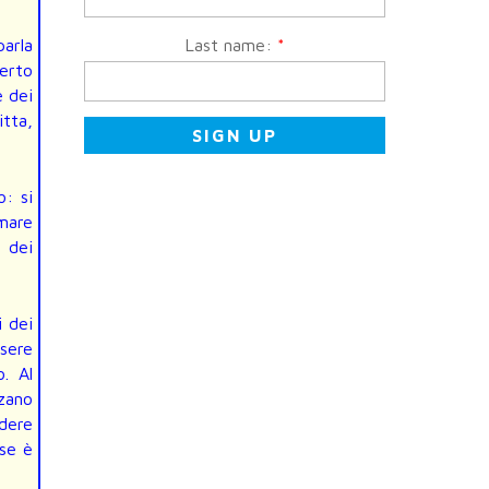
parla
Last name:
*
certo
e dei
itta,
o: si
rmare
i dei
i dei
sere
o. Al
lzano
edere
rse è