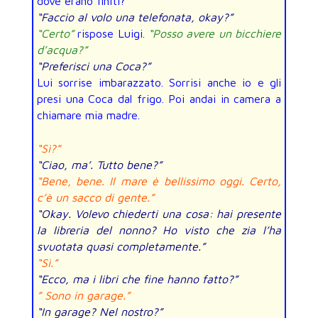
dove erano finiti?
“Faccio al volo una telefonata, okay?”
“Certo”
rispose Luigi.
“Posso avere un bicchiere
d’acqua?”
“Preferisci una Coca?”
Lui sorrise imbarazzato. Sorrisi anche io e gli
presi una Coca dal frigo. Poi andai in camera a
chiamare mia madre.
“Sì?”
“Ciao, ma’. Tutto bene?”
“Bene, bene. Il mare è bellissimo oggi. Certo,
c’è un sacco di gente.”
“Okay. Volevo chiederti una cosa: hai presente
la libreria del nonno? Ho visto che zia l’ha
svuotata quasi completamente.”
“Sì.”
“Ecco, ma i libri che fine hanno fatto?”
” Sono in garage.”
“In garage? Nel nostro?”