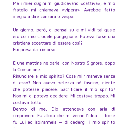
Ma i miei cugini mi giudicavano «cattiva», e mio
fratello mi chiamava «vipera». Avrebbe fatto
meglio a dire zanzara o vespa.
Un giorno, però, ci pensai su e mi vidi tal quale
ero col mio crudele pungiglione. Poteva forse una
cristiana accettare di essere così?
Fui presa dal rimorso.
E una mattina ne parlai con Nostro Signore, dopo
la Comunione.
Rinunciare al mio spirito? Cosa mi rimaneva senza
di esso? Non avevo bellezza né fascino, niente
che potesse piacere. Sacrificare il mio spirito?
Non mi ci potevo decidere. Mi costava troppo. Mi
costava tutto.
Dentro di me, Dio attendeva con aria di
rimprovero. Fu allora che mi venne l’idea — forse
fu Lui ad ispirarmela — di cedergli il mio spirito