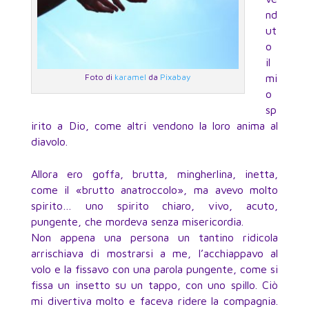
nd
ut
o
il
Foto di
karamel
da
Pixabay
mi
o
sp
irito a Dio, come altri vendono la loro anima al
diavolo.
Allora ero goffa, brutta, mingherlina, inetta,
come il «brutto anatroccolo», ma avevo molto
spirito… uno spirito chiaro, vivo, acuto,
pungente, che mordeva senza misericordia.
Non appena una persona un tantino ridicola
arrischiava di mostrarsi a me, l’acchiappavo al
volo e la fissavo con una parola pungente, come si
fissa un insetto su un tappo, con uno spillo. Ciò
mi divertiva molto e faceva ridere la compagnia.