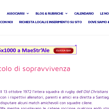
ASSOCIARSI
BLOG & RUBRICHE
CALENDARIO
LE NO
CON NOI
RICHIESTA LOCALI E INSERIMENTO SU SITO
DOVE SIAMO 
olo di sopravvivenza
Il 13 ottobre 1972 l’intera squadra di rugby dell’
Old Christians
con i rispettivi allenatori, parenti e amici era diretta a Santia
disputare alcuni match amichevoli con squadre cilene.
Ma mentre sorvolavano le catene rocciose qualcosa andò sto