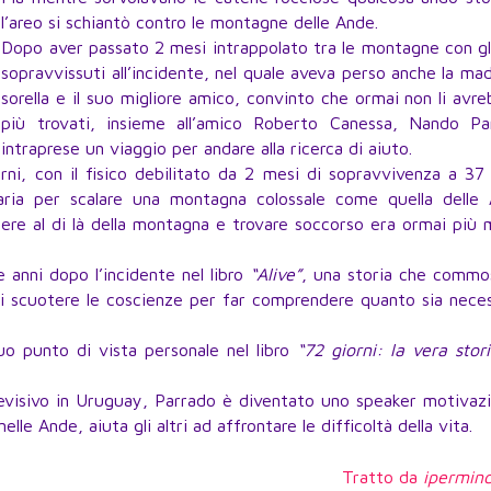
l’areo si schiantò contro le montagne delle Ande.
Dopo aver passato 2 mesi intrappolato tra le montagne con gli
sopravvissuti all’incidente, nel quale aveva perso anche la mad
sorella e il suo migliore amico, convinto che ormai non li avr
più trovati, insieme all’amico Roberto Canessa, Nando Pa
intraprese un viaggio per andare alla ricerca di aiuto.
rni, con il fisico debilitato da 2 mesi di sopravvivenza a 37
aria per scalare una montagna colossale come quella delle 
re al di là della montagna e trovare soccorso era ormai più 
 anni dopo l’incidente nel libro
“Alive”
, una storia che commo
i scuotere le coscienze per far comprendere quanto sia neces
uo punto di vista personale nel libro
“72 giorni: la vera stor
evisivo in Uruguay, Parrado è diventato uno speaker motivazi
lle Ande, aiuta gli altri ad affrontare le difficoltà della vita.
Tratto da
ipermin