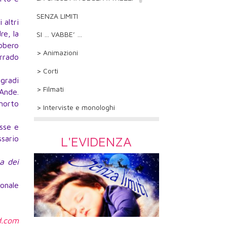
SENZA LIMITI
 altri
re, la
SI … VABBE’ …
ebbero
> Animazioni
rrado
> Corti
 gradi
> Filmati
Ande.
morto
> Interviste e monologhi
sse e
sario
L'EVIDENZA
ia dei
onale
d.com