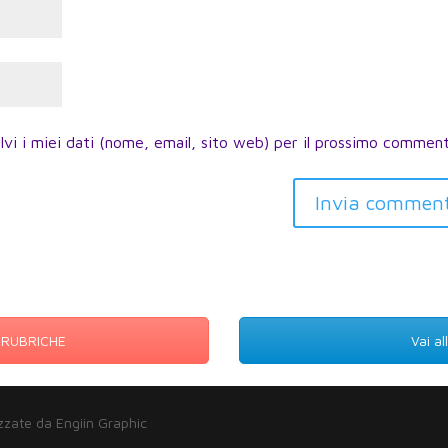
lvi i miei dati (nome, email, sito web) per il prossimo commen
Invia commen
E RUBRICHE
Vai a
zzate da Engiin Graphic