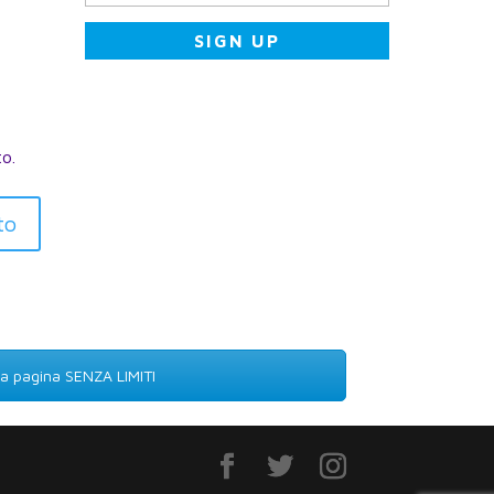
to.
to
lla pagina SENZA LIMITI