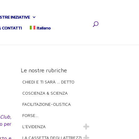
STRE INIZIATIVE
& CONTATTI
Italiano
Le nostre rubriche
CHIEDI E TI SARÀ … DETTO
COSCIENZA & SCIENZA
FACILITAZIONE-OLISTICA
FORSE…
 Club
,
go per
L’EVIDENZA
LA CASSETTA DEGLI ATTREZZI
rto e