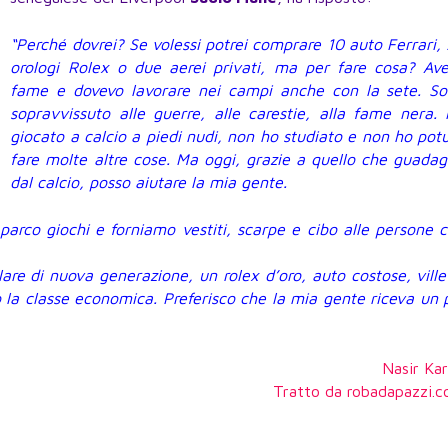
“Perché dovrei? Se volessi potrei comprare 10 auto Ferrari,
orologi Rolex o due aerei privati, ma per fare cosa? Av
fame e dovevo lavorare nei campi anche con la sete. S
sopravvissuto alle guerre, alle carestie, alla fame nera.
giocato a calcio a piedi nudi, non ho studiato e non ho pot
fare molte altre cose. Ma oggi, grazie a quello che guada
dal calcio, posso aiutare la mia gente.
parco giochi e forniamo vestiti, scarpe e cibo alle persone 
are di nuova generazione, un rolex d’oro, auto costose, ville
sco la classe economica. Preferisco che la mia gente riceva un 
Nasir Ka
Tratto da robadapazzi.