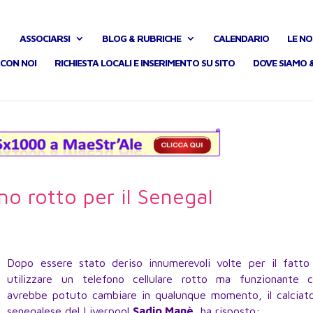
ASSOCIARSI
BLOG & RUBRICHE
CALENDARIO
LE NO
CON NOI
RICHIESTA LOCALI E INSERIMENTO SU SITO
DOVE SIAMO 
no rotto per il Senegal
Dopo essere stato deriso innumerevoli volte per il fatto
utilizzare un telefono cellulare rotto ma funzionante 
avrebbe potuto cambiare in qualunque momento, il calciat
senegalese del Liverpool
Sadio Manè
, ha risposto: