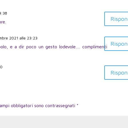
4:38
Rispon
ore.
mbre 2021 alle 23:23
Rispon
polo, e a dir poco un gesto lodevole…. complimenti
20
Rispon
campi obbligatori sono contrassegnati
*