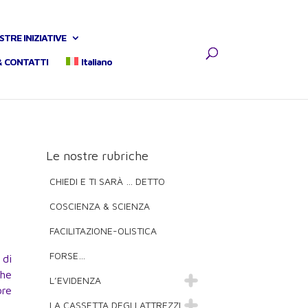
STRE INIZIATIVE
& CONTATTI
Italiano
Le nostre rubriche
CHIEDI E TI SARÀ … DETTO
COSCIENZA & SCIENZA
FACILITAZIONE-OLISTICA
FORSE…
 di
che
L’EVIDENZA
ore
LA CASSETTA DEGLI ATTREZZI