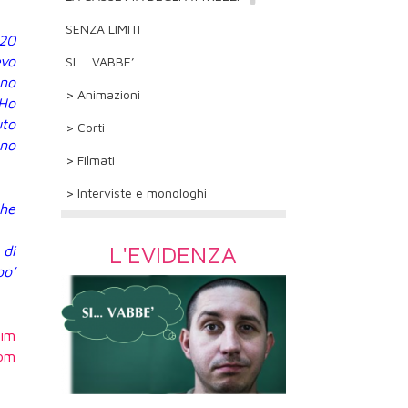
SENZA LIMITI
 20
evo
SI … VABBE’ …
ono
> Animazioni
 Ho
uto
> Corti
gno
> Filmati
> Interviste e monologhi
che
L'EVIDENZA
 di
po’
rim
com