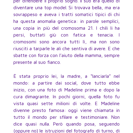
per difendere il proprio sogno. Il suo era quello di
diventare una top model. Si trovava bella, ma era
sovrappeso e aveva i tratti somatici tipici di chi
ha questa anomalia genetica: in parole semplici,
una copia in più del cromosoma 21. I chili li ha
persi, buttati giù con fatica e tenacia. I
cromosomi sono ancora tutti lì, ma non sono
riusciti a tarparle le ali che sentiva di avere. E che
sbatte con forza con l’aiuto della mamma, sempre
presente al suo fianco.
È stata proprio lei, la madre, a “lanciarla” nel
mondo: a partire dai social, dove tutto ebbe
inizio, con una foto di Madeline prima e dopo la
cura dimagrante. In pochi giorni, quella foto fu
vista quasi sette milioni di volte. E Madeline
divenne presto famosa: oggi viene chiamata in
tutto il mondo per sfilare e testimoniare. Non
dice quasi nulla. Però quando posa, seguendo
(oppure no) le istruzioni del fotografo di turno, di