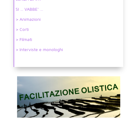
SI … VABBE’ …
> Animazioni
> Corti
> Filmati
> Interviste e monologhi