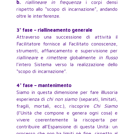
b.
riallineare in frequenza
i corpi densi
rispetto allo “scopo di incarnazione”, andando
oltre le interferenze.
3° fase – riallineamento generale
Attraverso una successione di attività il
Facilitatore fornisce al Facilitato conoscenze,
strumenti, affiancamento e supervisione per
riallineare
e
rimettere
globalmente
in flusso
l’intero Sistema verso la realizzazione dello
“scopo di incarnazione”.
4° fase – mantenimento
Siamo in questa dimensione per fare illlusoria
esperienza di
chi non siamo
(separati, limitati,
fragili, mortali, ecc.), riscoprire
Chi Siamo
(l’Unità che compone e genera ogni cosa) e
vivere coerentemente la riscoperta per
contribuire all’Espansione di questa Unità: un
processo che non ha limiti nè fine, rispetto al