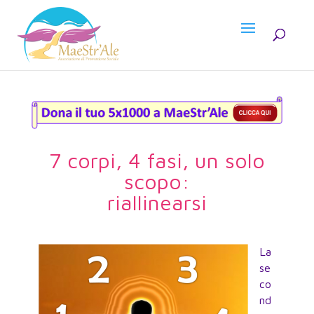
7 corpi, 4 fasi, un solo
scopo:
riallinearsi
La
se
co
nd