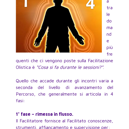
a
tra
le
do
ma
nd
e
più
fre
quenti che ci vengono poste sulla Facilitazione
Olistica è
“Cosa si fa durante le sessioni?”
.
Quello che accade durante gli incontri varia a
seconda del livello di avanzamento del
Percorso, che generalmente si articola in 4
fasi:
1° fase – rimessa in flusso.
Il Facilitatore fornisce al Facilitato conoscenze,
strumenti, affiancamento e supervisione per: