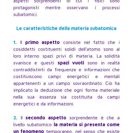
aspetti sorprendenti di cui i fisici sono
protagonisti mentre osservano i processi
subatomici.
Le caratteristiche della materia subatomica
1.
Il
primo aspetto
consiste nel fatto che i
cosiddetti costituenti solidi dell’atomo sono al
loro interno spazi privi di materia. La solidità
svanisce e questi
spazi vuoti
sono in realtà
contraddistinti da frequenze e informazioni che
costituiscono campi energetici e mentali
appartenenti a un campo sovraordinato. Ciò ha
implicato la deduzione che ogni forma materiale
nella sua essenza sia costituita da campi
energetici e da informazioni.
2.
Il
secondo aspetto
sorprendente è che a
livello subatomico
la materia si presenta come
un fenomeno
temporaneo, nel senso che esiste