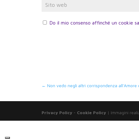
Do il mio consenso affinché un cookie sa
←
Non vedo negli altri corrispondenza all'Amore
Privacy Policy
-
Cookie Policy
| Immagini reali