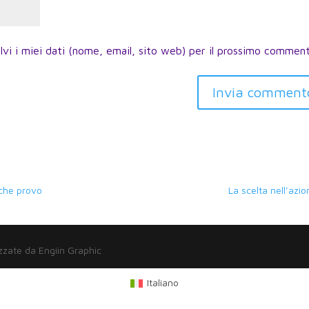
lvi i miei dati (nome, email, sito web) per il prossimo commen
Invia comment
 che provo
La scelta nell’azio
zzate da Engiin Graphic
Italiano