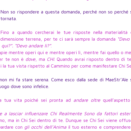
Non so rispondere a questa domanda, perché non so perché 
tornata.
Fino a quando cercherai le tue risposte nella materialità d
dimensione terrena, per te ci sarà sempre la domanda
“Devo 
 qui?”. “Devo andare lì?”
.
mpie mentre operi qui e mentre operi lì, mentre fai quello o m
per te non è
dove
, ma
CHI
. Quando avrai risposto dentro di te
si la tua vista rispetto al Cammino per come manifestare Chi Se
o non mi fa stare serena. Come esco dalla sede di MaeStr’Ale
uogo dove sono infelice.
la tua vita poiché sei pronta ad
andare oltre
quell’aspetto
 a lasciar influenzare Chi Realmente Sono da fattori ester
torno, ma in Chi Sei dentro di te. Dunque se Chi Sei viene offu
guardare con
gli occhi dell’Anima
il tuo esterno e comprendere