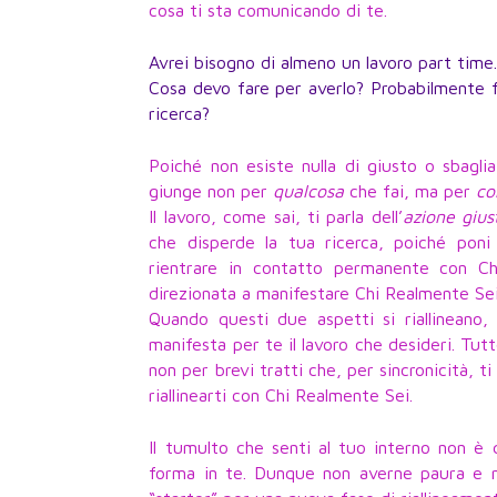
cosa ti sta comunicando di te.
Avrei bisogno di almeno un lavoro part time
Cosa devo fare per averlo? Probabilmente fa
ricerca?
Poiché non esiste nulla di giusto o sbaglia
giunge non per
qualcosa
che fai, ma per
c
Il lavoro, come sai, ti parla dell’
azione gius
che disperde la tua ricerca, poiché poni 
rientrare in contatto permanente con C
direzionata a manifestare Chi Realmente Sei
Quando questi due aspetti si riallineano, a
manifesta per te il lavoro che desideri. Tut
non per brevi tratti che, per sincronicità, t
riallinearti con Chi Realmente Sei.
Il tumulto che senti al tuo interno non è
forma in te. Dunque non averne paura e n