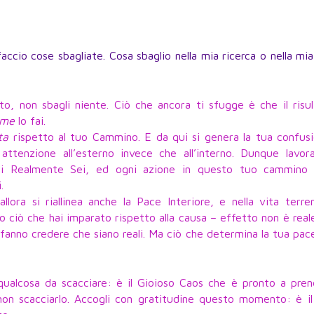
.
ccio cose sbagliate. Cosa sbaglio nella mia ricerca o nella mi
to, non sbagli niente. Ciò che ancora ti sfugge è che il risu
ome
lo fai.
ta
rispetto al tuo Cammino. E da qui si genera la tua confusi
attenzione all’esterno invece che all’interno. Dunque lavora
hi Realmente Sei, ed ogni azione in questo tuo cammino 
.
llora si riallinea anche la Pace Interiore, e nella vita terre
to ciò che hai imparato rispetto alla causa – effetto non è real
i fanno credere che siano reali. Ma ciò che determina la tua pace
 qualcosa da scacciare: è il Gioioso Caos che è pronto a pre
on scacciarlo. Accogli con gratitudine questo momento: è il