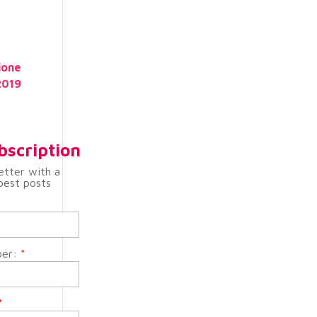
ione
.2019
bscription
etter with a
best posts
*
ber:
*
*