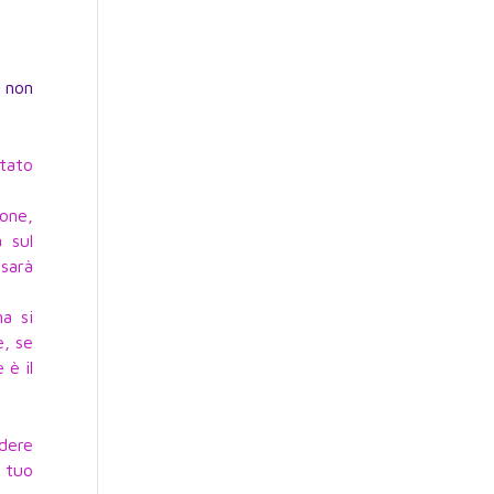
a non
ltato
one,
 sul
sarà
na si
e, se
 è il
ndere
 tuo