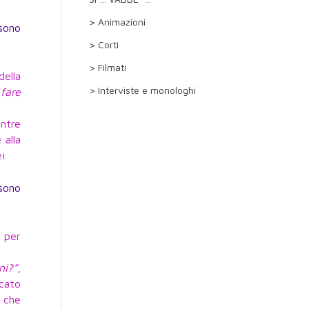
> Animazioni
sono
> Corti
> Filmati
ella
> Interviste e monologhi
fare
entre
 alla
i.
 sono
 per
ni?”
,
scato
 che