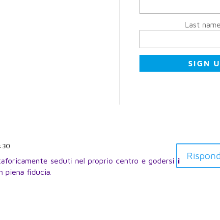
Last nam
2:30
Rispond
taforicamente seduti nel proprio centro e godersi il
n piena fiducia.