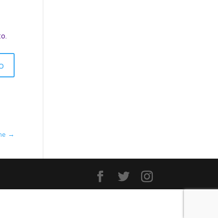
to.
o
ne
→