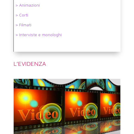
> Animazioni
> Corti
> Filmati
> Interviste e monologhi
L’EVIDENZA