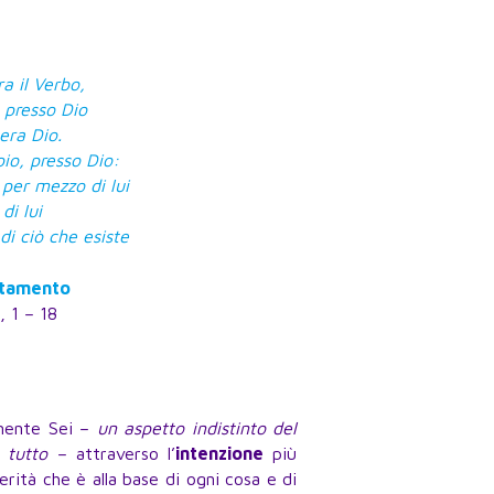
ra il Verbo,
a presso Dio
 era Dio.
ipio, presso Dio:
 per mezzo di lui
di lui
 di ciò che esiste
tamento
, 1 – 18
amente Sei –
un aspetto indistinto del
 tutto
– attraverso l’
intenzione
più
rità che è alla base di ogni cosa e di