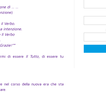
ione di … …
enzione)
il Verbo.
a intenzione.
 Il Verbo
.
Grazie!”
*
rmi di essere
Il Tutto,
di essere tu
re nel corso della nuova era che sta
are.