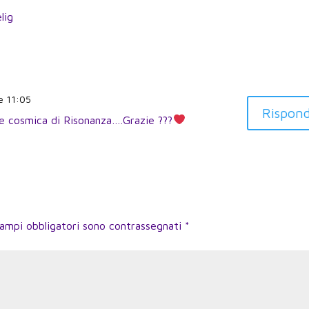
lig
e 11:05
Rispond
e cosmica di Risonanza….Grazie ???
campi obbligatori sono contrassegnati
*