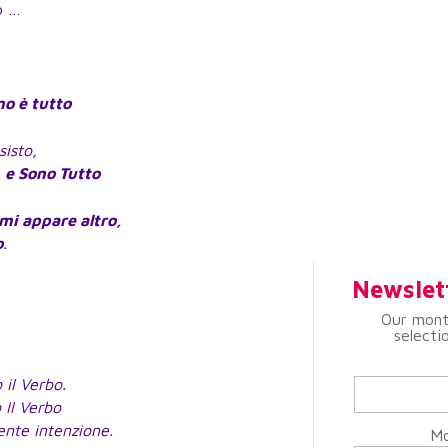
ro …
no è tutto
sisto,
 e Sono Tutto
 mi appare altro,
o
.
Newslet
Our mont
selecti
 il Verbo.
 Il Verbo
ente intenzione.
Mo