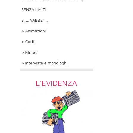
SENZA LIMITI
SI … VABBE’ …
> Animazioni
> Corti
> Filmati
> Interviste e monologhi
L'EVIDENZA