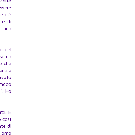
scelte
essere
he c’è
re di
r non
o del
se un
 e che
arti a
 avuto
n modo
o”. Ho
ci. E
è così
nte di
giorno