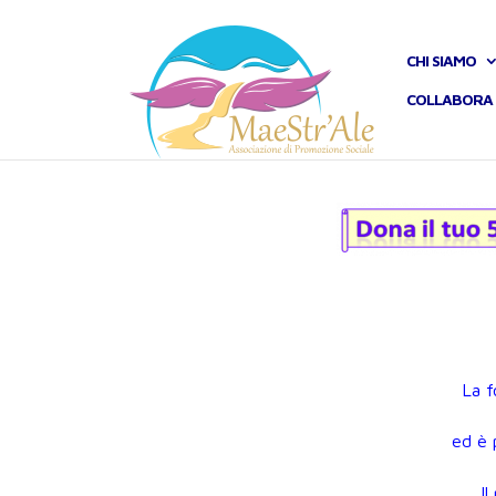
CHI SIAMO
COLLABORA 
La f
ed è 
I