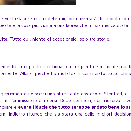
e vostre lauree in una delle migliori università del mondo. Io 
questa è la cosa più vicina a una laurea che mi sia mai capitata.
vita. Tutto qui, niente di eccezionale: solo tre storie.
semestre, ma poi ho continuato a frequentare in maniera uffi
veramente. Allora, perché ho mollato? È cominciato tutto pri
ingenuamente ne scelsi uno altrettanto costoso di Stanford, e t
garmi l’ammissione e i corsi. Dopo sei mesi, non riuscivo a v
mollare e
avere fiducia che tutto sarebbe andato bene lo s
omi indietro ritengo che sia stata una delle migliori decisio