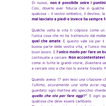
Di nuovo,
non è possibile unire i puntin
Così, dovete aver fiducia che in qualche 
qualcosa – il vostro ombelico, il destino, la
mai lasciato a piedi e invece ha sempre fa
Qualche volta la vita ti colpisce come u
l’unica cosa che mi ha trattenuto dal molla
quel che amate
. E questo vale sia per il 
buona parte della vostra vita, e l’unico m
buon lavoro. E
l’unico modo per fare un b
continuate a cercare.
Non accontentatevi
come in tutte le grandi storie, diventerà s
a cercare sino a che non lo avrete trovato.
Quando avevo 17 anni lessi una citazione 
l’ultimo, sicuramente una volta avrai rag
guardato ogni mattina allo specchio chie
quello che sto per fare oggi?”
. E ogni qu
qualcosa che deve essere cambiato.