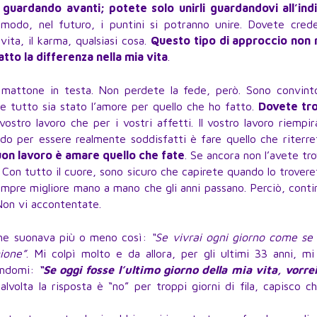
i guardando avanti; potete solo unirli guardandovi all’ind
modo, nel futuro, i puntini si potranno unire. Dovete crede
 vita, il karma, qualsiasi cosa.
Questo tipo di approccio non 
tto la differenza nella mia vita
.
n mattone in testa. Non perdete la fede, però. Sono convint
re tutto sia stato l’amore per quello che ho fatto.
Dovete tr
vostro lavoro che per i vostri affetti. Il vostro lavoro riempi
odo per essere realmente soddisfatti è fare quello che riterr
uon lavoro è amare quello che fate
. Se ancora non l’avete tr
. Con tutto il cuore, sono sicuro che capirete quando lo trovere
empre migliore mano a mano che gli anni passano. Perciò, cont
 Non vi accontentate.
che suonava più o meno così:
“Se vivrai ogni giorno come se 
ione”
. Mi colpì molto e da allora, per gli ultimi 33 anni, m
dendomi:
“Se oggi fosse l’ultimo giorno della mia vita, vorre
alvolta la risposta è “no” per troppi giorni di fila, capisco c