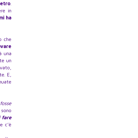
ietro
.
re in
mi ha
o che
ovare
rà una
ete un
ovato,
te. E,
inuate
fosse
i sono
i fare
he c’è