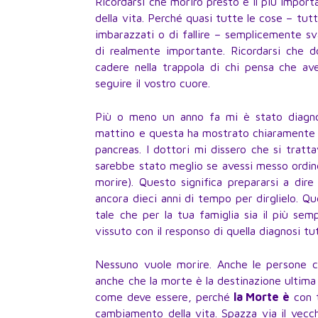
Ricordarsi che morirò presto è il più impor
della vita. Perché quasi tutte le cose – tutt
imbarazzati o di fallire – semplicemente sva
di realmente importante. Ricordarsi che 
cadere nella trappola di chi pensa che av
seguire il vostro cuore.
Più o meno un anno fa mi è stato diagnos
mattino e questa ha mostrato chiaramente 
pancreas. I dottori mi dissero che si tratt
sarebbe stato meglio se avessi messo ordine 
morire). Questo significa prepararsi a dire
ancora dieci anni di tempo per dirglielo. Q
tale che per la tua famiglia sia il più semp
vissuto con il responso di quella diagnosi tut
Nessuno vuole morire. Anche le persone ch
anche che la morte è la destinazione ultima
come deve essere, perché
la Morte è
con t
cambiamento della vita. Spazza via il vecc