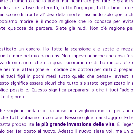
tante strumento che io abbia mai incontrato per fare le grandi 
e le aspettative di eternità, tutto l’orgoglio, tutti i timori di 
niscono di fronte all’idea della morte, lasciando solo quello c
dobbiamo morire è il modo migliore che io conosca per evita
ete qualcosa da perdere. Siete già nudi. Non c’è ragione pe
ticato un cancro. Ho fatto la scansione alle sette e mezz
un tumore nel mio pancreas. Non sapevo neanche che cosa fos
ava di un cancro che era quasi sicuramente di tipo incurabile
nei miei affari (che è il codice dei dottori per dirti di prepar
 ai tuoi figli in pochi mesi tutto quello che pensavi avresti
uesto significa essere sicuri che tutto sia stato organizzato i
lice possibile. Questo significa prepararsi a dire i tuoi “addi
to il giorno.
e vogliono andare in paradiso non vogliono morire per andar
 che tutti abbiamo in comune. Nessuno gli è mai sfuggito. Ed 
utta probabilità
la più grande invenzione della vita
. È l’age
hio per far posto al nuovo. Adesso il nuovo siete voi, ma un 