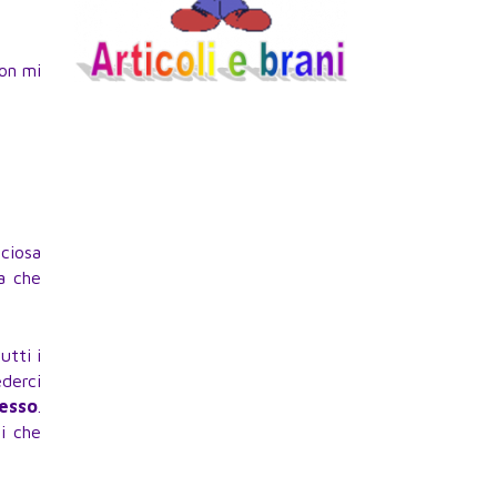
non mi
ciosa
ma che
utti i
ederci
tesso
.
ni che