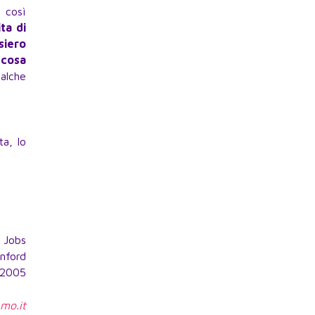
 così
ta di
siero
, cosa
ualche
a, lo
 Jobs
anford
 2005
amo.it