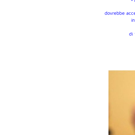
dovrebbe accet
i
di 