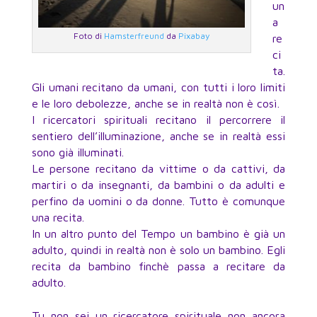
un
a
Foto di
Hamsterfreund
da
Pixabay
re
ci
ta.
Gli umani recitano da umani, con tutti i loro limiti
e le loro debolezze, anche se in realtà non è così.
I ricercatori spirituali recitano il percorrere il
sentiero dell’illuminazione, anche se in realtà essi
sono già illuminati.
Le persone recitano da vittime o da cattivi, da
martiri o da insegnanti, da bambini o da adulti e
perfino da uomini o da donne. Tutto è comunque
una recita.
In un altro punto del Tempo un bambino è già un
adulto, quindi in realtà non è solo un bambino. Egli
recita da bambino finchè passa a recitare da
adulto.
Tu non sei un ricercatore spirituale non ancora