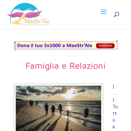
Famiglia e Relazioni
[
…
]
Tu
tt
o
è