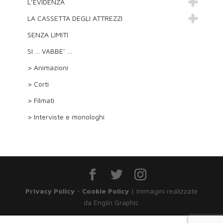
L’EVIDENZA
LA CASSETTA DEGLI ATTREZZI
SENZA LIMITI
SI … VABBE’ …
> Animazioni
> Corti
> Filmati
> Interviste e monologhi
Privacy Policy
-
Cookie Policy
| Immagini realizzate
da Engiin Graphic