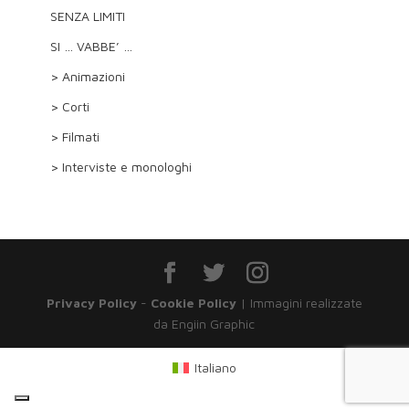
SENZA LIMITI
SI … VABBE’ …
> Animazioni
> Corti
> Filmati
> Interviste e monologhi
Privacy Policy
-
Cookie Policy
| Immagini realizzate
da Engiin Graphic
Italiano