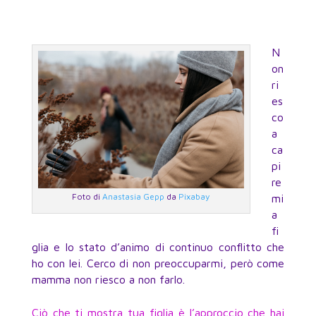
N
on
ri
es
co
a
ca
pi
re
Foto di
Anastasia Gepp
da
Pixabay
mi
a
fi
glia e lo stato d’animo di continuo conflitto che
ho con lei. Cerco di non preoccuparmi, però come
mamma non riesco a non farlo.
Ciò che ti mostra tua figlia è l’approccio che hai