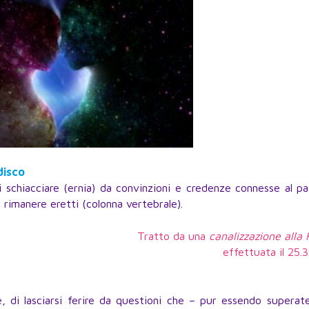
disco
rsi schiacciare (ernia) da convinzioni e credenze connesse al p
i rimanere eretti (colonna vertebrale).
Tratto da una
canalizzazione alla
effettuata il 25.
re, di lasciarsi ferire da questioni che – pur essendo superat