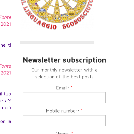
 Fonte
4.2021
che ti
Newsletter subscription
 Fonte
Our monthly newsletter with a
4.2021
selection of the best posts
Email:
*
l tuo
he
c’è
da ciò
Mobile number:
*
on la
Name:
*