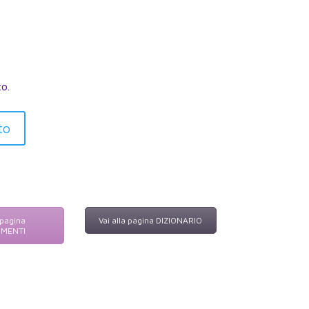
to.
to
 pagina
Vai alla pagina DIZIONARIO
IMENTI