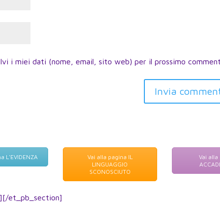
lvi i miei dati (nome, email, sito web) per il prossimo commen
Invia commen
ina L'EVIDENZA
Vai alla pagina IL
Vai alla
LINGUAGGIO
ACCAD
SCONOSCIUTO
][/et_pb_section]