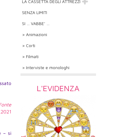
LA CASSETTA DEGLI ATTREZZI
SENZA LIMITI
SI … VABBE’ …
> Animazioni
> Corti
> Filmati
> Interviste e monologhi
assato
L'EVIDENZA
 Fonte
3.2021
e – si